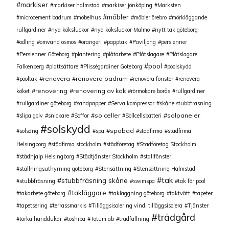
markiser
markiser halmstad
markiser jönköping
Marksten
möbler
microcement badrum
möbelhus
möbler örebro
mörkläggande
rullgardiner
nya köksluckor
nya köksluckor Malmö
nytt tak göteborg
odling
omvänd osmos
orangeri
papptak
Paviljong
persienner
Persienner Göteborg
plantering
plåtarbete
Plåtslagare
Plåtslagare
pool
Falkenberg
plattsättare
Plisségardiner Göteborg
poolskydd
renovera
renovera badrum
pooltak
renovera fönster
renovera
renovering
renovering av kök
köket
rörmokare borås
rullgardiner
rullgardiner göteborg
sandpapper
Serva kompressor
skåne stubbfräsning
solceller
solpaneler
slipa golv
snickare
Soffor
Sollcellsbatteri
solskydd
spabad
solsäng
spa
städfirma
städfirma
Helsingborg
städfirma stockholm
städföretag
Städföretag Stockholm
städhjälp Helsingborg
Städtjänster Stockholm
stallfönster
ställningsuthyrning göteborg
Stensättning
Stensättning Halmstad
tak
stubbfräsning skåne
stubbfräsning
swimspa
tak för pool
takläggare
takarbete göteborg
takläggning göteborg
taktvätt
tapeter
tapetsering
terrassmarkis
Tilläggsisolering vind. tilläggsisolera
Tjänster
trädgård
torka handdukar
toshiba
Totum ab
trädfällning