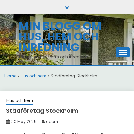
Skip
to
content
MIN BLOGG OM
HUS, HEM OCH
INREDNING
Blogg om hus, hem och inredning
Home
»
Hus och hem
» Städföretag Stockholm
Hus och hem
Städföretag Stockholm
30 May 2025
adam