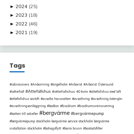
►
2024
(25)
►
2023
(18)
►
2022
(46)
►
2021
(19)
Tags
abrasives
Anborrning
ängelholm
Arborist
Arborist Östersund
Attefallshus
attefall
attefallshus 40 kvm
attefallshus med loft
attefallshus sovloft
avsalta havsvatten
avsaltning
avsaltning östersjön
badrum
badrumsrenovering
avsaltningsanläggning
badkar
bergvärme
bergvärmepump
batteri till solceller
bergvärmepump stockholm bergvärme service stockholm bergvärme
installation stockholm
bohagsflytt
borra brunn
bostadsfilter