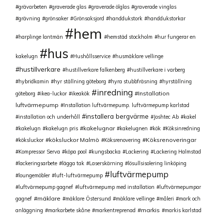
grävarbeten
graverade glas
graverade ölglas
graverade vinglas
grävning
grönsaker
Grönsaksjord
handdukstork
handdukstorkar
hem
harplinge lantmän
hemstäd stockholm
hur fungerar en
hus
kakelugn
Hushållsservice
husmäklare vellinge
hustillverkare
hustillverkare falkenberg
hustillverkare i varberg
hybridkamin
hyr ställning göteborg
hyra stubbfräsning
hyrställning
inredning
Installation
göteborg
ikea-luckor
ikeakök
luftvärmepump
Installation luftvärmepump. luftvärmepump karlstad
installera bergvärme
installation och underhåll
Joshtec Ab
kakel
kakelugnar
kakelugn
kakelugn pris
kakelugnen
kök
Köksinredning
köksluckor Malmö
Köksrenoveringar
köksluckor
Köksrenovering
Kompressor Serva
köpa pool
kungsbacka
Lackering
Lackering Halmstad
lackeringsarbete
lägga tak
Laserskärning
lösullsisolering linköping
luftvärmepump
loungemöbler
luft-luftvärmepump
luftvärmepump gagnef
luftvärmepump med installation
luftvärmepumpar
mäklare
gagnef
mäklare Östersund
mäklare vellinge
måleri
mark och
markis
anläggning
markarbete skåne
markentreprenad
markis karlstad