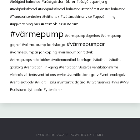
trädgårdsmöbler
trädgård halmstad
trädgårdspaviljong
trädgårdsskötsel
trädgårdsskötsel halmstad
trädgårdstjänster halmstad
Transportcentralen
tvätta tak
tvättmaskinservice
uppvärmning
utemöbler
uterum
uppvärmning hus
värmepump
värmepump degerfors
värmepump
värmepumpar
värmepump karlskoga
gagnef
värmepumpar jönköping
värmepumpar rättvik
värmepumpsinstallatörer
vattenmantlad kakelugn
växthus
växthus
göteborg
ventilation linköping
Ventilation Västerås ventilationsfirma
ventilationsgolv
västerås västerås ventilationsservice
ventilerade golv
vinterträdgård
ventilerat golv
villa till salu
vitvaruservice
vvs
VVS
Eskilstuna
ytterdörr
ytterdörrar
LYCKLIG HUSÄGARE
POWERED BY
HTMLY