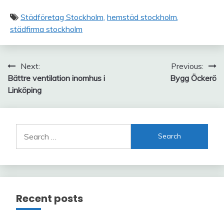
Städföretag Stockholm
hemstäd stockholm
städfirma stockholm
Post
Next:
Previous:
Bättre ventilation inomhus i
Bygg Öckerö
navigation
Linköping
Search
for:
Recent posts