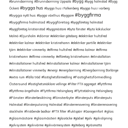
bygg
brunnsborrning
Brunnsborrning Uppsala
bygg halmstad
Bygg
bygga hus
Öckerö
bygga hus i Falkenberg
bygga hus i varberg
byggfirma
bygga nytt hus
bygga växthus
byggare
byggfirma halmstad
byggföretag
byggföretag halmstad
byggföretag kristianstad
byggmästare
byta fönster
byta köksluckor
dörrar
Malmö
Djursholm
elektriker göteborg
elektriker hultsfred
elektriker kalmar
elektriker kristinehamn
elektriker partille
elektriker
tjörn
elektriker vimmerby
elfirma hultsfred
elfirma kalmar
elfirma
kristinehamn
elfirma vimmerby
elföretag kristinehamn
elinstallation
elinstallationer hultsfred
elinstallationer kalmar
elinstallationer tjörn
elinstallationer vimmerby
energi
energiborrning
Energiborrning Borlänge
Fastighetsförmedling
extra rum
fälla träd
fastighetsförmedling
Östersund
fastighetsmäklare vellinge
Filter FTX aggregat
flyttfirma
flyttfirma ängelholm
Flyttfirma Helsingborg
Flyttstädning Helsingborg
Fönster
fönsterbyte
fönsterbesiktning
fönsterputs
fönsterputs
Halmstad
fönsterputsning Halmstad
fönsterrenovering
fönsterrenovering
glas
stockholm
fristående badkar
FTX filter
fuktspärr
Garageinfart
glasmästare
glasmästeri
glasräcke
gödsel
golv
golvslipning
golvsystem
golvvärme
golvvärmesystem
göteborg
gräsmatta