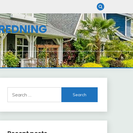
NREDNING
Search
for: