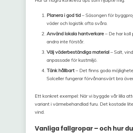
Planera i god tid
– Säsongen för byggproje
väder och logistik ofta svåra.
Använd lokala hantverkare
– De har koll
andra inte förstår.
Välj väderbeständiga material
– Salt, vin
anpassade för kustmiljö.
Tänk hållbart
– Det finns goda möjlighete
Solceller fungerar förvånansvärt bra äve
Ett konkret exempel: När vi byggde vår lilla attef
variant i värmebehandlad furu. Det kostade lite m
vind.
Vanliga fallgropar – och hur d