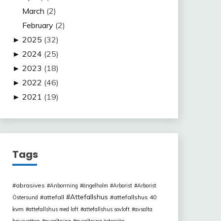
March
(2)
February
(2)
►
2025
(32)
►
2024
(25)
►
2023
(18)
►
2022
(46)
►
2021
(19)
Tags
abrasives
Anborrning
ängelholm
Arborist
Arborist
Attefallshus
attefall
attefallshus 40
Östersund
kvm
attefallshus med loft
attefallshus sovloft
avsalta