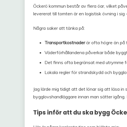
Öckerö kommun består av flera öar, vilket påverka
levererat till tomten är en logistisk övning i s
Några saker att tänka på:
Transportkostnader
är ofta högre än på 
Väderförhållandena påverkar både byggti
Det finns ofta begränsat med utrymme för
Lokala regler för strandskydd och byggl
Jag lärde mig tidigt att det lönar sig att läsa
bygglovshandläggare innan man sätter igång. D
Tips inför att du ska bygg Öck
Här är några konkreta tips som hjälpte mig: