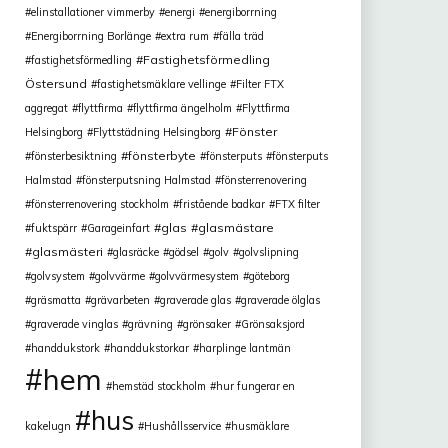
elinstallationer vimmerby
energi
energiborrning
Energiborrning Borlänge
extra rum
fälla träd
Fastighetsförmedling
fastighetsförmedling
Östersund
fastighetsmäklare vellinge
Filter FTX
aggregat
flyttfirma
flyttfirma ängelholm
Flyttfirma
Fönster
Helsingborg
Flyttstädning Helsingborg
fönsterbyte
fönsterbesiktning
fönsterputs
fönsterputs
Halmstad
fönsterputsning Halmstad
fönsterrenovering
fönsterrenovering stockholm
fristående badkar
FTX filter
glas
glasmästare
fuktspärr
Garageinfart
glasmästeri
glasräcke
gödsel
golv
golvslipning
golvsystem
golvvärme
golvvärmesystem
göteborg
gräsmatta
grävarbeten
graverade glas
graverade ölglas
graverade vinglas
grävning
grönsaker
Grönsaksjord
handdukstork
handdukstorkar
harplinge lantmän
hem
hemstäd stockholm
hur fungerar en
hus
kakelugn
Hushållsservice
husmäklare