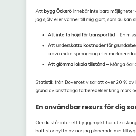
Att
bygg Öckerö
innebär inte bara möjligheter
jag själv eller vänner till mig gjort, som du kan s
Att inte ta höjd för transporttid
– En miss
Att underskatta kostnader för grundarbe
kräva extra sprängning eller markberedni
Att glömma lokala tillstånd
– Många öar o
Statistik från Boverket visar att över 20 % a
grund av bristfälliga förberedelser kring mark o
En användbar resurs för dig so
Om du står inför ett byggprojekt här ute i skärgå
haft stor nytta av när jag planerade min tillby