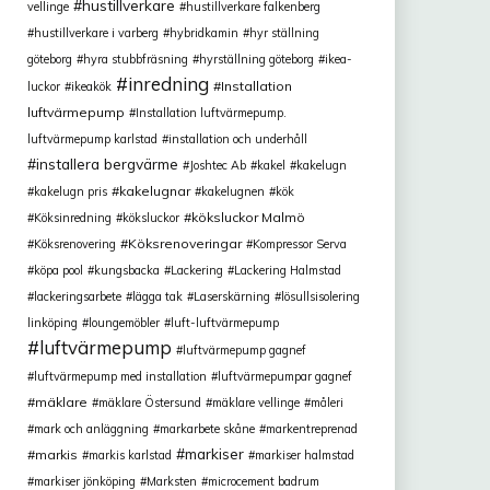
hustillverkare
vellinge
hustillverkare falkenberg
hustillverkare i varberg
hybridkamin
hyr ställning
göteborg
hyra stubbfräsning
hyrställning göteborg
ikea-
inredning
Installation
luckor
ikeakök
luftvärmepump
Installation luftvärmepump.
luftvärmepump karlstad
installation och underhåll
installera bergvärme
Joshtec Ab
kakel
kakelugn
kakelugnar
kakelugn pris
kakelugnen
kök
köksluckor Malmö
Köksinredning
köksluckor
Köksrenoveringar
Köksrenovering
Kompressor Serva
köpa pool
kungsbacka
Lackering
Lackering Halmstad
lackeringsarbete
lägga tak
Laserskärning
lösullsisolering
linköping
loungemöbler
luft-luftvärmepump
luftvärmepump
luftvärmepump gagnef
luftvärmepump med installation
luftvärmepumpar gagnef
mäklare
mäklare Östersund
mäklare vellinge
måleri
mark och anläggning
markarbete skåne
markentreprenad
markiser
markis
markis karlstad
markiser halmstad
markiser jönköping
Marksten
microcement badrum