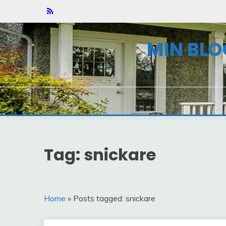
Skip
to
content
MIN BLO
Tag: snickare
Home
» Posts tagged: snickare