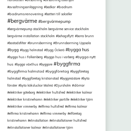
havsvatten
avsaltning
avsaltning östersjön
badrum
avsaltningsanläggning
badkar
badrumsrenovering
batteri till solceller
bergvärme
bergvärmepump
bergvärmepump stockholm bergvärme service stockholm
bergvärme installation stockholm
bohagsflytt
borra brunn
bostadsfilter
brunnsborrning
Brunnsborrning Uppsala
bygga hus
bygg
bygg halmstad
Bygg Öckerö
bygga nytt
bygga hus i Falkenberg
bygga hus i varberg
byggfirma
hus
bygga växthus
byggare
byggfirma halmstad
byggföretag
byggföretag
halmstad
byggföretag kristianstad
byggmästare
byta
dörrar
fönster
byta köksluckor Malmö
Djursholm
elektriker göteborg
elektriker hultsfred
elektriker kalmar
elektriker kristinehamn
elektriker partille
elektriker tjörn
elektriker vimmerby
elfirma hultsfred
elfirma kalmar
elfirma kristinehamn
elfirma vimmerby
elföretag
kristinehamn
elinstallation
elinstallationer hultsfred
elinstallationer kalmar
elinstallationer tjörn