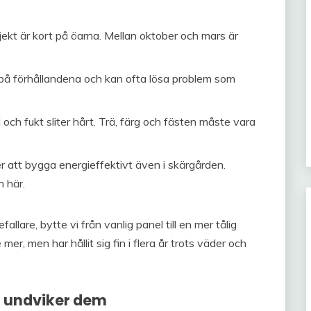
kt är kort på öarna. Mellan oktober och mars är
 på förhållandena och kan ofta lösa problem som
d och fukt sliter hårt. Trä, färg och fästen måste vara
r att bygga energieffektivt även i skärgården.
n här.
allare, bytte vi från vanlig panel till en mer tålig
er, men har hållit sig fin i flera år trots väder och
u undviker dem