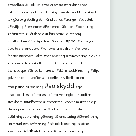
möbler
möbelhus
möbler örebro
mörkläggande
rullgardiner
nya köksluckor
nya köksluckor Malmö
nytt
tak göteborg
odling
omvänd osmos
orangeri
papptak
Paviljong
persienner
Persienner Göteborg
plantering
plåtarbete
Plåtslagare
Plåtslagare Falkenberg
pool
plattsättare
Plisségardiner Göteborg
poolskydd
renovera
renovera badrum
pooltak
renovera
renovering
renovering av kök
fönster
renovera köket
rörmokare borås
rullgardiner
rullgardiner göteborg
sandpapper
Serva kompressor
skåne stubbfräsning
slipa
solceller
golv
snickare
Soffor
Sollcellsbatteri
solskydd
solpaneler
solsäng
spa
spabad
städfirma
städfirma Helsingborg
städfirma
stockholm
städföretag
Städföretag Stockholm
städhjälp
Helsingborg
Städtjänster Stockholm
stallfönster
ställningsuthyrning göteborg
Stensättning
Stensättning
stubbfräsning skåne
Halmstad
stubbfräsning
tak
swimspa
tak för pool
takarbete göteborg