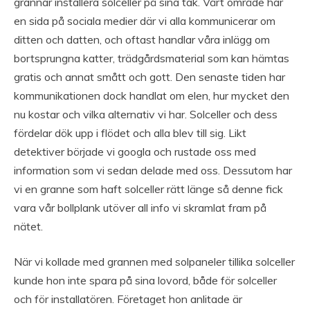
grannar installera solceller på sina tak. Vårt område har
en sida på sociala medier där vi alla kommunicerar om
ditten och datten, och oftast handlar våra inlägg om
bortsprungna katter, trädgårdsmaterial som kan hämtas
gratis och annat smått och gott. Den senaste tiden har
kommunikationen dock handlat om elen, hur mycket den
nu kostar och vilka alternativ vi har. Solceller och dess
fördelar dök upp i flödet och alla blev till sig. Likt
detektiver började vi googla och rustade oss med
information som vi sedan delade med oss. Dessutom har
vi en granne som haft solceller rätt länge så denne fick
vara vår bollplank utöver all info vi skramlat fram på
nätet.
När vi kollade med grannen med solpaneler tillika solceller
kunde hon inte spara på sina lovord, både för solceller
och för installatören. Företaget hon anlitade är