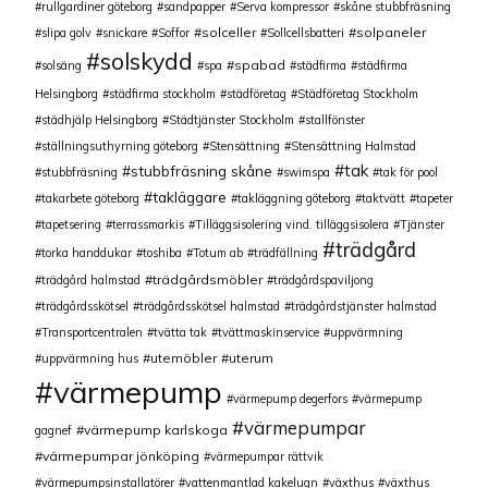
rullgardiner göteborg
sandpapper
Serva kompressor
skåne stubbfräsning
solceller
solpaneler
slipa golv
snickare
Soffor
Sollcellsbatteri
solskydd
spabad
solsäng
spa
städfirma
städfirma
Helsingborg
städfirma stockholm
städföretag
Städföretag Stockholm
städhjälp Helsingborg
Städtjänster Stockholm
stallfönster
ställningsuthyrning göteborg
Stensättning
Stensättning Halmstad
tak
stubbfräsning skåne
stubbfräsning
swimspa
tak för pool
takläggare
takarbete göteborg
takläggning göteborg
taktvätt
tapeter
tapetsering
terrassmarkis
Tilläggsisolering vind. tilläggsisolera
Tjänster
trädgård
torka handdukar
toshiba
Totum ab
trädfällning
trädgårdsmöbler
trädgård halmstad
trädgårdspaviljong
trädgårdsskötsel
trädgårdsskötsel halmstad
trädgårdstjänster halmstad
Transportcentralen
tvätta tak
tvättmaskinservice
uppvärmning
utemöbler
uterum
uppvärmning hus
värmepump
värmepump degerfors
värmepump
värmepumpar
värmepump karlskoga
gagnef
värmepumpar jönköping
värmepumpar rättvik
värmepumpsinstallatörer
vattenmantlad kakelugn
växthus
växthus