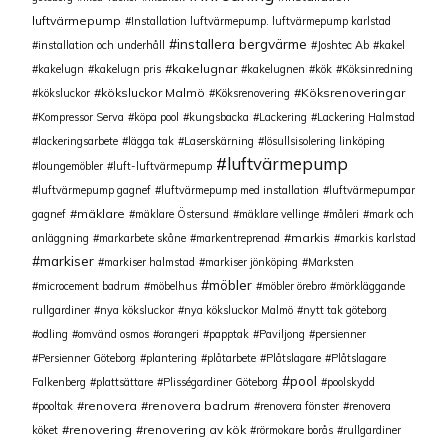
luftvärmepump
Installation luftvärmepump. luftvärmepump karlstad
installera bergvärme
installation och underhåll
Joshtec Ab
kakel
kakelugnar
kakelugn
kakelugn pris
kakelugnen
kök
Köksinredning
köksluckor Malmö
Köksrenoveringar
köksluckor
Köksrenovering
Kompressor Serva
köpa pool
kungsbacka
Lackering
Lackering Halmstad
lackeringsarbete
lägga tak
Laserskärning
lösullsisolering linköping
luftvärmepump
loungemöbler
luft-luftvärmepump
luftvärmepump gagnef
luftvärmepump med installation
luftvärmepumpar
mäklare
gagnef
mäklare Östersund
mäklare vellinge
måleri
mark och
markis
anläggning
markarbete skåne
markentreprenad
markis karlstad
markiser
markiser halmstad
markiser jönköping
Marksten
möbler
microcement badrum
möbelhus
möbler örebro
mörkläggande
rullgardiner
nya köksluckor
nya köksluckor Malmö
nytt tak göteborg
odling
omvänd osmos
orangeri
papptak
Paviljong
persienner
Persienner Göteborg
plantering
plåtarbete
Plåtslagare
Plåtslagare
pool
Falkenberg
plattsättare
Plisségardiner Göteborg
poolskydd
renovera
renovera badrum
pooltak
renovera fönster
renovera
renovering
renovering av kök
köket
rörmokare borås
rullgardiner