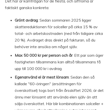
Det här är kärnfrågan för de flesta, och siffrorna är
faktiskt ganska konkreta:
Grönt avdrag
: Sedan sommaren 2025 ligger
skattereduktionen för solceller på cirka 15 % av
total- och arbetskostnaden (ned från tidigare cirka
20 %). Avdraget dras direkt på fakturan, så du
behöver inte ansöka om något själv.
Max 50 000 kr per person och år
: Ett par som äger
fastigheten tillsammans kan alltså tillsammans få
upp till 100 000 kr i avdrag.
Egenanvänd el är mest lönsam
: Sedan den så
kallade "60-öringen" (ersättningen för
överskottsel) togs bort från årsskiftet 2026, är det
ännu mer lönsamt att använda elen själv än att
sälja överskottet. Här blir kombinationen solceller +