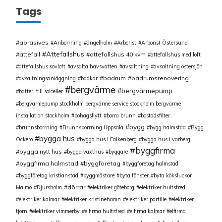
Tags
abrasives
Anborrning
ängelholm
Arborist
Arborist Östersund
Attefallshus
attefall
attefallshus 40 kvm
attefallshus med loft
attefallshus sovloft
avsalta havsvatten
avsaltning
avsaltning östersjön
badrum
badrumsrenovering
avsaltningsanläggning
badkar
bergvärme
bergvärmepump
batteri till solceller
bergvärmepump stockholm bergvärme service stockholm bergvärme
installation stockholm
bohagsflytt
borra brunn
bostadsfilter
bygg
brunnsborrning
Brunnsborrning Uppsala
bygg halmstad
Bygg
bygga hus
Öckerö
bygga hus i Falkenberg
bygga hus i varberg
byggfirma
bygga nytt hus
bygga växthus
byggare
byggfirma halmstad
byggföretag
byggföretag halmstad
byggföretag kristianstad
byggmästare
byta fönster
byta köksluckor
dörrar
Malmö
Djursholm
elektriker göteborg
elektriker hultsfred
elektriker kalmar
elektriker kristinehamn
elektriker partille
elektriker
tjörn
elektriker vimmerby
elfirma hultsfred
elfirma kalmar
elfirma