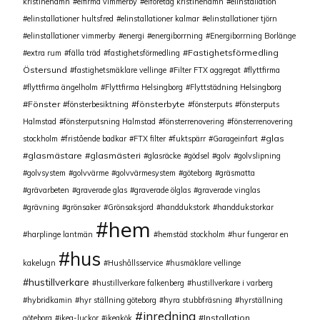
kristinehamn
elfirma vimmerby
elföretag kristinehamn
elinstallation
elinstallationer hultsfred
elinstallationer kalmar
elinstallationer tjörn
elinstallationer vimmerby
energi
energiborrning
Energiborrning Borlänge
Fastighetsförmedling
extra rum
fälla träd
fastighetsförmedling
Östersund
fastighetsmäklare vellinge
Filter FTX aggregat
flyttfirma
flyttfirma ängelholm
Flyttfirma Helsingborg
Flyttstädning Helsingborg
Fönster
fönsterbyte
fönsterbesiktning
fönsterputs
fönsterputs
Halmstad
fönsterputsning Halmstad
fönsterrenovering
fönsterrenovering
glas
stockholm
fristående badkar
FTX filter
fuktspärr
Garageinfart
glasmästare
glasmästeri
glasräcke
gödsel
golv
golvslipning
golvsystem
golvvärme
golvvärmesystem
göteborg
gräsmatta
grävarbeten
graverade glas
graverade ölglas
graverade vinglas
grävning
grönsaker
Grönsaksjord
handdukstork
handdukstorkar
hem
harplinge lantmän
hemstäd stockholm
hur fungerar en
hus
kakelugn
Hushållsservice
husmäklare vellinge
hustillverkare
hustillverkare falkenberg
hustillverkare i varberg
hybridkamin
hyr ställning göteborg
hyra stubbfräsning
hyrställning
inredning
Installation
göteborg
ikea-luckor
ikeakök