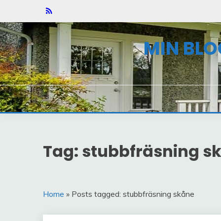
Skip
to
content
MIN BLO
Tag: stubbfräsning s
Home
» Posts tagged: stubbfräsning skåne