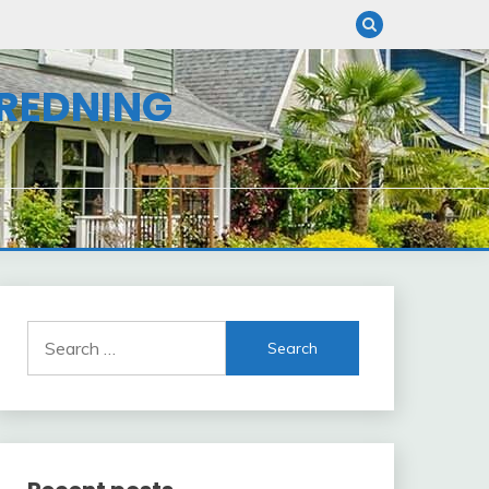
NREDNING
Search
for: