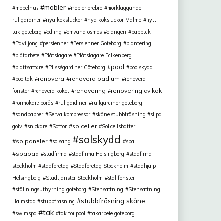
möbler
möbelhus
möbler örebro
mörkläggande
rullgardiner
nya köksluckor
nya köksluckor Malmö
nytt
tak göteborg
odling
omvänd osmos
orangeri
papptak
Paviljong
persienner
Persienner Göteborg
plantering
plåtarbete
Plåtslagare
Plåtslagare Falkenberg
pool
plattsättare
Plisségardiner Göteborg
poolskydd
renovera
renovera badrum
pooltak
renovera
renovering
renovering av kök
fönster
renovera köket
rörmokare borås
rullgardiner
rullgardiner göteborg
sandpapper
Serva kompressor
skåne stubbfräsning
slipa
solceller
golv
snickare
Soffor
Sollcellsbatteri
solskydd
solpaneler
solsäng
spa
spabad
städfirma
städfirma Helsingborg
städfirma
stockholm
städföretag
Städföretag Stockholm
städhjälp
Helsingborg
Städtjänster Stockholm
stallfönster
ställningsuthyrning göteborg
Stensättning
Stensättning
stubbfräsning skåne
Halmstad
stubbfräsning
tak
swimspa
tak för pool
takarbete göteborg