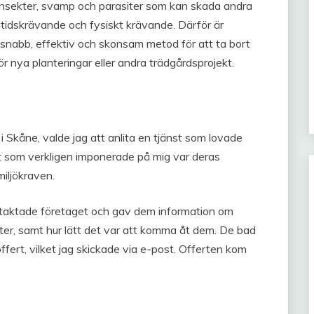
ig insekter, svamp och parasiter som kan skada andra
 tidskrävande och fysiskt krävande. Därför är
n snabb, effektiv och skonsam metod för att ta bort
ör nya planteringar eller andra trädgårdsprojekt.
 i Skåne, valde jag att anlita en tjänst som lovade
et som verkligen imponerade på mig var deras
iljökraven.
ontaktade företaget och gav dem information om
ter, samt hur lätt det var att komma åt dem. De bad
fert, vilket jag skickade via e-post. Offerten kom