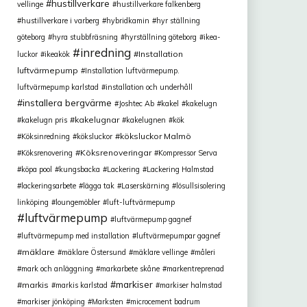
hustillverkare
vellinge
hustillverkare falkenberg
hustillverkare i varberg
hybridkamin
hyr ställning
göteborg
hyra stubbfräsning
hyrställning göteborg
ikea-
inredning
Installation
luckor
ikeakök
luftvärmepump
Installation luftvärmepump.
luftvärmepump karlstad
installation och underhåll
installera bergvärme
Joshtec Ab
kakel
kakelugn
kakelugnar
kakelugn pris
kakelugnen
kök
köksluckor Malmö
Köksinredning
köksluckor
Köksrenoveringar
Köksrenovering
Kompressor Serva
köpa pool
kungsbacka
Lackering
Lackering Halmstad
lackeringsarbete
lägga tak
Laserskärning
lösullsisolering
linköping
loungemöbler
luft-luftvärmepump
luftvärmepump
luftvärmepump gagnef
luftvärmepump med installation
luftvärmepumpar gagnef
mäklare
mäklare Östersund
mäklare vellinge
måleri
mark och anläggning
markarbete skåne
markentreprenad
markiser
markis
markis karlstad
markiser halmstad
markiser jönköping
Marksten
microcement badrum