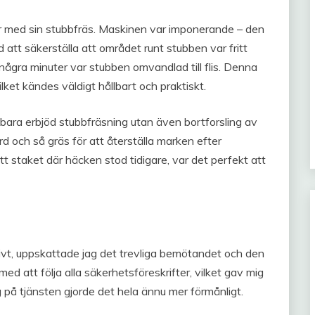
med sin stubbfräs. Maskinen var imponerande – den
att säkerställa att området runt stubben var fritt
några minuter var stubben omvandlad till flis. Denna
lket kändes väldigt hållbart och praktiskt.
 bara erbjöd stubbfräsning utan även bortforsling av
d och så gräs för att återställa marken efter
t staket där häcken stod tidigare, var det perfekt att
ivt, uppskattade jag det trevliga bemötandet och den
d att följa alla säkerhetsföreskrifter, vilket gav mig
på tjänsten gjorde det hela ännu mer förmånligt.