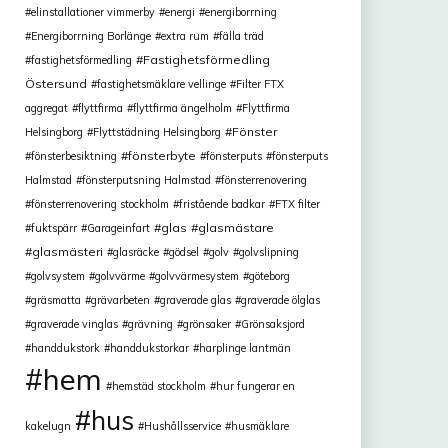
elinstallationer vimmerby
energi
energiborrning
Energiborrning Borlänge
extra rum
fälla träd
Fastighetsförmedling
fastighetsförmedling
Östersund
fastighetsmäklare vellinge
Filter FTX
aggregat
flyttfirma
flyttfirma ängelholm
Flyttfirma
Fönster
Helsingborg
Flyttstädning Helsingborg
fönsterbyte
fönsterbesiktning
fönsterputs
fönsterputs
Halmstad
fönsterputsning Halmstad
fönsterrenovering
fönsterrenovering stockholm
fristående badkar
FTX filter
glas
glasmästare
fuktspärr
Garageinfart
glasmästeri
glasräcke
gödsel
golv
golvslipning
golvsystem
golvvärme
golvvärmesystem
göteborg
gräsmatta
grävarbeten
graverade glas
graverade ölglas
graverade vinglas
grävning
grönsaker
Grönsaksjord
handdukstork
handdukstorkar
harplinge lantmän
hem
hemstäd stockholm
hur fungerar en
hus
kakelugn
Hushållsservice
husmäklare