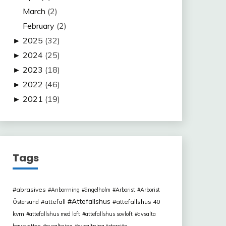
March
(2)
February
(2)
►
2025
(32)
►
2024
(25)
►
2023
(18)
►
2022
(46)
►
2021
(19)
Tags
abrasives
Anborrning
ängelholm
Arborist
Arborist
Attefallshus
attefall
attefallshus 40
Östersund
kvm
attefallshus med loft
attefallshus sovloft
avsalta