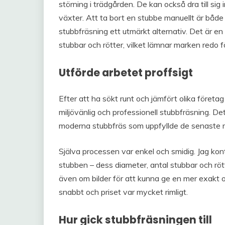
störning i trädgården. De kan också dra till s
växter. Att ta bort en stubbe manuellt är både
stubbfräsning ett utmärkt alternativ. Det är e
stubbar och rötter, vilket lämnar marken redo f
Utförde arbetet proffsigt
Efter att ha sökt runt och jämfört olika företag
miljövänlig och professionell stubbfräsning. D
moderna stubbfräs som uppfyllde de senaste m
Själva processen var enkel och smidig. Jag k
stubben – dess diameter, antal stubbar och röt
även om bilder för att kunna ge en mer exakt of
snabbt och priset var mycket rimligt.
Hur gick stubbfräsningen till