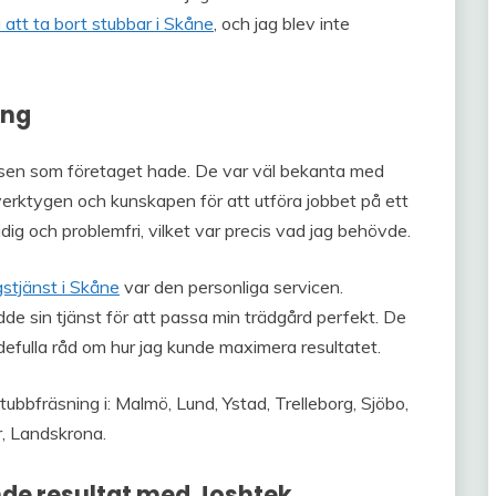
 att ta bort stubbar i Skåne
, och jag blev inte
ing
tisen som företaget hade. De var väl bekanta med
erktygen och kunskapen för att utföra jobbet på ett
dig och problemfri, vilket var precis vad jag behövde.
stjänst i Skåne
var den personliga servicen.
e sin tjänst för att passa min trädgård perfekt. De
efulla råd om hur jag kunde maximera resultatet.
bfräsning i: Malmö, Lund, Ystad, Trelleborg, Sjöbo,
̈r, Landskrona.
de resultat med Joshtek