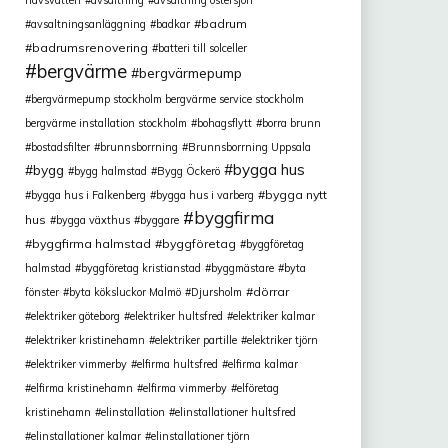
havsvatten
avsaltning
avsaltning östersjön
badrum
avsaltningsanläggning
badkar
badrumsrenovering
batteri till solceller
bergvärme
bergvärmepump
bergvärmepump stockholm bergvärme service stockholm
bergvärme installation stockholm
bohagsflytt
borra brunn
bostadsfilter
brunnsborrning
Brunnsborrning Uppsala
bygga hus
bygg
bygg halmstad
Bygg Öckerö
bygga nytt
bygga hus i Falkenberg
bygga hus i varberg
byggfirma
hus
bygga växthus
byggare
byggfirma halmstad
byggföretag
byggföretag
halmstad
byggföretag kristianstad
byggmästare
byta
dörrar
fönster
byta köksluckor Malmö
Djursholm
elektriker göteborg
elektriker hultsfred
elektriker kalmar
elektriker kristinehamn
elektriker partille
elektriker tjörn
elektriker vimmerby
elfirma hultsfred
elfirma kalmar
elfirma kristinehamn
elfirma vimmerby
elföretag
kristinehamn
elinstallation
elinstallationer hultsfred
elinstallationer kalmar
elinstallationer tjörn