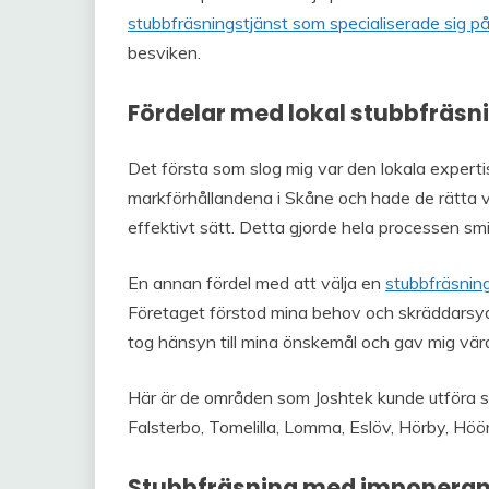
stubbfräsningstjänst som specialiserade sig på
besviken.
Fördelar med lokal stubbfräsn
Det första som slog mig var den lokala exper
markförhållandena i Skåne och hade de rätta v
effektivt sätt. Detta gjorde hela processen smi
En annan fördel med att välja en
stubbfräsning
Företaget förstod mina behov och skräddarsydd
tog hänsyn till mina önskemål och gav mig värd
Här är de områden som Joshtek kunde utföra stub
Falsterbo, Tomelilla, Lomma, Eslöv, Hörby, Höo
Stubbfräsning med imponeran