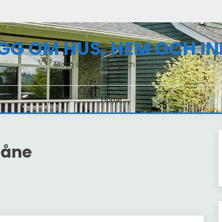
GG OM HUS, HEM OCH I
Blogg om hus, hem och inredning
Home
kåne