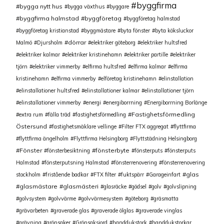
byggfirma
bygga nytt hus
bygga växthus
byggare
byggfirma halmstad
byggföretag
byggföretag halmstad
byggföretag kristianstad
byggmästare
byta fönster
byta köksluckor
dörrar
Malmö
Djursholm
elektriker göteborg
elektriker hultsfred
elektriker kalmar
elektriker kristinehamn
elektriker partille
elektriker
tjörn
elektriker vimmerby
elfirma hultsfred
elfirma kalmar
elfirma
kristinehamn
elfirma vimmerby
elföretag kristinehamn
elinstallation
elinstallationer hultsfred
elinstallationer kalmar
elinstallationer tjörn
elinstallationer vimmerby
energi
energiborrning
Energiborrning Borlänge
Fastighetsförmedling
extra rum
fälla träd
fastighetsförmedling
Östersund
fastighetsmäklare vellinge
Filter FTX aggregat
flyttfirma
flyttfirma ängelholm
Flyttfirma Helsingborg
Flyttstädning Helsingborg
Fönster
fönsterbyte
fönsterbesiktning
fönsterputs
fönsterputs
Halmstad
fönsterputsning Halmstad
fönsterrenovering
fönsterrenovering
glas
stockholm
fristående badkar
FTX filter
fuktspärr
Garageinfart
glasmästare
glasmästeri
glasräcke
gödsel
golv
golvslipning
golvsystem
golvvärme
golvvärmesystem
göteborg
gräsmatta
grävarbeten
graverade glas
graverade ölglas
graverade vinglas
grävning
grönsaker
Grönsaksjord
handdukstork
handdukstorkar