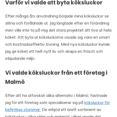
Varför vi valde att byta köksluckor
Efter många års användning började mina köksluckor se
slitna och föråldrade ut. Jag längtade efter en förändring
men ville inte ta på mig det stora projektet att riva ut hela
köket. Att byta ut köksluckorna visade sig vara en smart
och kostnadseffektiv lösning. Med nya köksluckor kunde
jag ge köket ett helt nytt liv och skapa en fräsch och
inbjudande miljö.
Vi valde köksluckor från ett företag i
Malmö
Efter att ha utforskat olika alternativ i Malmö, fastnade
jag för ett företag som specialiserar sig på
köksluckor för
befintliga stommar.
De erbjöd ett brett sortiment av
köksluckor i olika stilar och material, vilket gjorde det