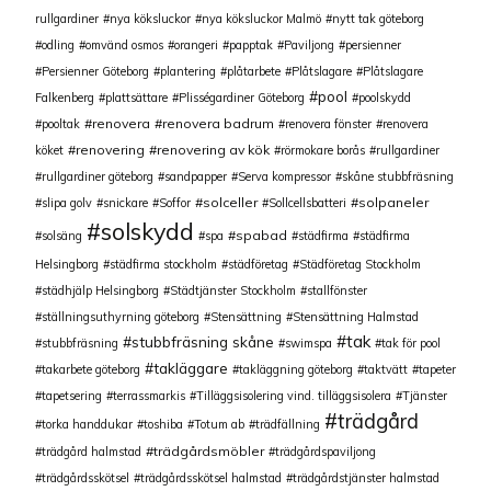
rullgardiner
nya köksluckor
nya köksluckor Malmö
nytt tak göteborg
odling
omvänd osmos
orangeri
papptak
Paviljong
persienner
Persienner Göteborg
plantering
plåtarbete
Plåtslagare
Plåtslagare
pool
Falkenberg
plattsättare
Plisségardiner Göteborg
poolskydd
renovera
renovera badrum
pooltak
renovera fönster
renovera
renovering
renovering av kök
köket
rörmokare borås
rullgardiner
rullgardiner göteborg
sandpapper
Serva kompressor
skåne stubbfräsning
solceller
solpaneler
slipa golv
snickare
Soffor
Sollcellsbatteri
solskydd
spabad
solsäng
spa
städfirma
städfirma
Helsingborg
städfirma stockholm
städföretag
Städföretag Stockholm
städhjälp Helsingborg
Städtjänster Stockholm
stallfönster
ställningsuthyrning göteborg
Stensättning
Stensättning Halmstad
tak
stubbfräsning skåne
stubbfräsning
swimspa
tak för pool
takläggare
takarbete göteborg
takläggning göteborg
taktvätt
tapeter
tapetsering
terrassmarkis
Tilläggsisolering vind. tilläggsisolera
Tjänster
trädgård
torka handdukar
toshiba
Totum ab
trädfällning
trädgårdsmöbler
trädgård halmstad
trädgårdspaviljong
trädgårdsskötsel
trädgårdsskötsel halmstad
trädgårdstjänster halmstad