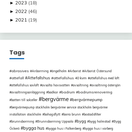
►
2023
(18)
►
2022
(46)
►
2021
(19)
Tags
abrasives
Anborrning
ängelholm
Arborist
Arborist Östersund
Attefallshus
attefall
attefallshus 40 kvm
attefallshus med loft
attefallshus sovloft
avsalta havsvatten
avsaltning
avsaltning östersjön
badrum
badrumsrenovering
avsaltningsanläggning
badkar
bergvärme
bergvärmepump
batteri till solceller
bergvärmepump stockholm bergvärme service stockholm bergvärme
installation stockholm
bohagsflytt
borra brunn
bostadsfilter
bygg
brunnsborrning
Brunnsborrning Uppsala
bygg halmstad
Bygg
bygga hus
Öckerö
bygga hus i Falkenberg
bygga hus i varberg