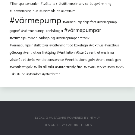
Transportcentralen
tvätta tak
tvättmaskinservice
uppvärmning
utemöbler
uterum
uppvärmning hus
värmepump
värmepump degerfors
värmepump
värmepumpar
värmepump karlskoga
gagnef
värmepumpar jönköping
värmepumpar rättvik
värmepumpsinstallatörer
vattenmantlad kakelugn
växthus
växthus
göteborg
ventilation linköping
Ventilation Västerås ventilationsfirma
ventilationsgolv
västerås västerås ventilationsservice
ventilerade golv
vinterträdgård
ventilerat golv
villa till salu
vitvaruservice
vvs
VVS
Eskilstuna
ytterdörr
ytterdörrar
LYCKLIG HUSÄGARE
POWERED BY
HTMLY
DESIGNED BY
CANDID THEMES