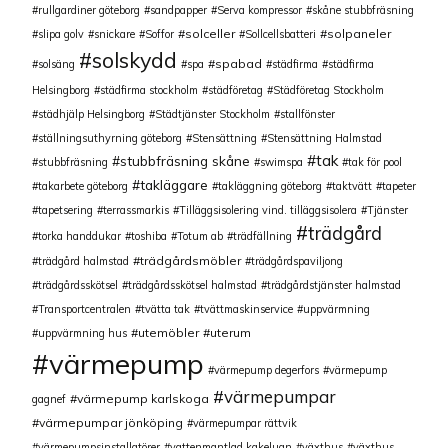
rullgardiner göteborg
sandpapper
Serva kompressor
skåne stubbfräsning
solceller
solpaneler
slipa golv
snickare
Soffor
Sollcellsbatteri
solskydd
spabad
solsäng
spa
städfirma
städfirma
Helsingborg
städfirma stockholm
städföretag
Städföretag Stockholm
städhjälp Helsingborg
Städtjänster Stockholm
stallfönster
ställningsuthyrning göteborg
Stensättning
Stensättning Halmstad
tak
stubbfräsning skåne
stubbfräsning
swimspa
tak för pool
takläggare
takarbete göteborg
takläggning göteborg
taktvätt
tapeter
tapetsering
terrassmarkis
Tilläggsisolering vind. tilläggsisolera
Tjänster
trädgård
torka handdukar
toshiba
Totum ab
trädfällning
trädgårdsmöbler
trädgård halmstad
trädgårdspaviljong
trädgårdsskötsel
trädgårdsskötsel halmstad
trädgårdstjänster halmstad
Transportcentralen
tvätta tak
tvättmaskinservice
uppvärmning
utemöbler
uterum
uppvärmning hus
värmepump
värmepump degerfors
värmepump
värmepumpar
värmepump karlskoga
gagnef
värmepumpar jönköping
värmepumpar rättvik
värmepumpsinstallatörer
vattenmantlad kakelugn
växthus
växthus