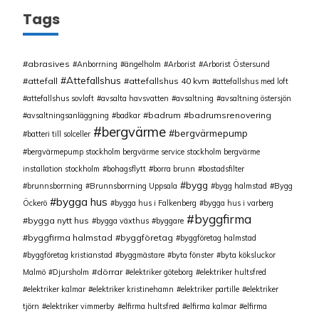
Tags
abrasives
Anborrning
ängelholm
Arborist
Arborist Östersund
Attefallshus
attefall
attefallshus 40 kvm
attefallshus med loft
attefallshus sovloft
avsalta havsvatten
avsaltning
avsaltning östersjön
badrum
badrumsrenovering
avsaltningsanläggning
badkar
bergvärme
bergvärmepump
batteri till solceller
bergvärmepump stockholm bergvärme service stockholm bergvärme
installation stockholm
bohagsflytt
borra brunn
bostadsfilter
bygg
brunnsborrning
Brunnsborrning Uppsala
bygg halmstad
Bygg
bygga hus
Öckerö
bygga hus i Falkenberg
bygga hus i varberg
byggfirma
bygga nytt hus
bygga växthus
byggare
byggfirma halmstad
byggföretag
byggföretag halmstad
byggföretag kristianstad
byggmästare
byta fönster
byta köksluckor
dörrar
Malmö
Djursholm
elektriker göteborg
elektriker hultsfred
elektriker kalmar
elektriker kristinehamn
elektriker partille
elektriker
tjörn
elektriker vimmerby
elfirma hultsfred
elfirma kalmar
elfirma