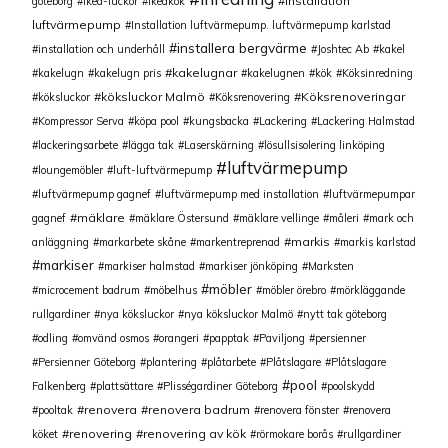
Installation
göteborg
ikea-luckor
ikeakök
luftvärmepump
Installation luftvärmepump. luftvärmepump karlstad
installera bergvärme
installation och underhåll
Joshtec Ab
kakel
kakelugnar
kakelugn
kakelugn pris
kakelugnen
kök
Köksinredning
köksluckor Malmö
Köksrenoveringar
köksluckor
Köksrenovering
Kompressor Serva
köpa pool
kungsbacka
Lackering
Lackering Halmstad
lackeringsarbete
lägga tak
Laserskärning
lösullsisolering linköping
luftvärmepump
loungemöbler
luft-luftvärmepump
luftvärmepump gagnef
luftvärmepump med installation
luftvärmepumpar
mäklare
gagnef
mäklare Östersund
mäklare vellinge
måleri
mark och
markis
anläggning
markarbete skåne
markentreprenad
markis karlstad
markiser
markiser halmstad
markiser jönköping
Marksten
möbler
microcement badrum
möbelhus
möbler örebro
mörkläggande
rullgardiner
nya köksluckor
nya köksluckor Malmö
nytt tak göteborg
odling
omvänd osmos
orangeri
papptak
Paviljong
persienner
Persienner Göteborg
plantering
plåtarbete
Plåtslagare
Plåtslagare
pool
Falkenberg
plattsättare
Plisségardiner Göteborg
poolskydd
renovera
renovera badrum
pooltak
renovera fönster
renovera
renovering
renovering av kök
köket
rörmokare borås
rullgardiner