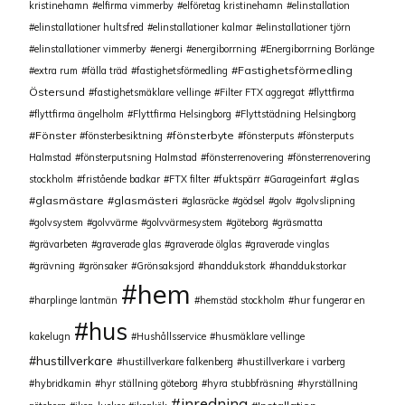
kristinehamn
elfirma vimmerby
elföretag kristinehamn
elinstallation
elinstallationer hultsfred
elinstallationer kalmar
elinstallationer tjörn
elinstallationer vimmerby
energi
energiborrning
Energiborrning Borlänge
Fastighetsförmedling
extra rum
fälla träd
fastighetsförmedling
Östersund
fastighetsmäklare vellinge
Filter FTX aggregat
flyttfirma
flyttfirma ängelholm
Flyttfirma Helsingborg
Flyttstädning Helsingborg
Fönster
fönsterbyte
fönsterbesiktning
fönsterputs
fönsterputs
Halmstad
fönsterputsning Halmstad
fönsterrenovering
fönsterrenovering
glas
stockholm
fristående badkar
FTX filter
fuktspärr
Garageinfart
glasmästare
glasmästeri
glasräcke
gödsel
golv
golvslipning
golvsystem
golvvärme
golvvärmesystem
göteborg
gräsmatta
grävarbeten
graverade glas
graverade ölglas
graverade vinglas
grävning
grönsaker
Grönsaksjord
handdukstork
handdukstorkar
hem
harplinge lantmän
hemstäd stockholm
hur fungerar en
hus
kakelugn
Hushållsservice
husmäklare vellinge
hustillverkare
hustillverkare falkenberg
hustillverkare i varberg
hybridkamin
hyr ställning göteborg
hyra stubbfräsning
hyrställning
inredning