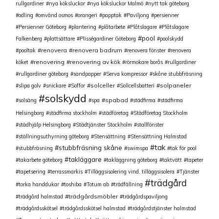
rullgardiner
nya köksluckor
nya köksluckor Malmö
nytt tak göteborg
odling
omvänd osmos
orangeri
papptak
Paviljong
persienner
Persienner Göteborg
plantering
plåtarbete
Plåtslagare
Plåtslagare
pool
Falkenberg
plattsättare
Plisségardiner Göteborg
poolskydd
renovera
renovera badrum
pooltak
renovera fönster
renovera
renovering
renovering av kök
köket
rörmokare borås
rullgardiner
rullgardiner göteborg
sandpapper
Serva kompressor
skåne stubbfräsning
solceller
solpaneler
slipa golv
snickare
Soffor
Sollcellsbatteri
solskydd
spabad
solsäng
spa
städfirma
städfirma
Helsingborg
städfirma stockholm
städföretag
Städföretag Stockholm
städhjälp Helsingborg
Städtjänster Stockholm
stallfönster
ställningsuthyrning göteborg
Stensättning
Stensättning Halmstad
tak
stubbfräsning skåne
stubbfräsning
swimspa
tak för pool
takläggare
takarbete göteborg
takläggning göteborg
taktvätt
tapeter
tapetsering
terrassmarkis
Tilläggsisolering vind. tilläggsisolera
Tjänster
trädgård
torka handdukar
toshiba
Totum ab
trädfällning
trädgårdsmöbler
trädgård halmstad
trädgårdspaviljong
trädgårdsskötsel
trädgårdsskötsel halmstad
trädgårdstjänster halmstad