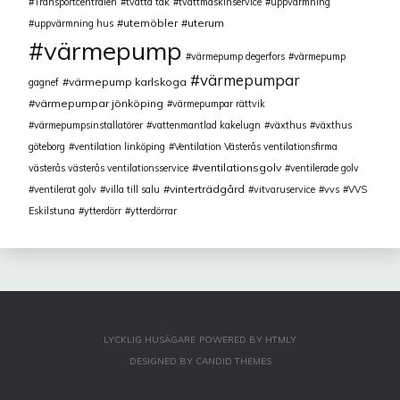
Transportcentralen
tvätta tak
tvättmaskinservice
uppvärmning
utemöbler
uterum
uppvärmning hus
värmepump
värmepump degerfors
värmepump
värmepumpar
värmepump karlskoga
gagnef
värmepumpar jönköping
värmepumpar rättvik
värmepumpsinstallatörer
vattenmantlad kakelugn
växthus
växthus
göteborg
ventilation linköping
Ventilation Västerås ventilationsfirma
ventilationsgolv
västerås västerås ventilationsservice
ventilerade golv
vinterträdgård
ventilerat golv
villa till salu
vitvaruservice
vvs
VVS
Eskilstuna
ytterdörr
ytterdörrar
LYCKLIG HUSÄGARE
POWERED BY
HTMLY
DESIGNED BY
CANDID THEMES