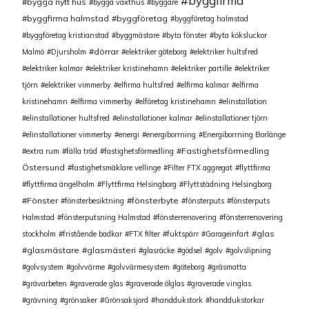
byggfirma
bygga nytt hus
bygga växthus
byggare
byggfirma halmstad
byggföretag
byggföretag halmstad
byggföretag kristianstad
byggmästare
byta fönster
byta köksluckor
dörrar
Malmö
Djursholm
elektriker göteborg
elektriker hultsfred
elektriker kalmar
elektriker kristinehamn
elektriker partille
elektriker
tjörn
elektriker vimmerby
elfirma hultsfred
elfirma kalmar
elfirma
kristinehamn
elfirma vimmerby
elföretag kristinehamn
elinstallation
elinstallationer hultsfred
elinstallationer kalmar
elinstallationer tjörn
elinstallationer vimmerby
energi
energiborrning
Energiborrning Borlänge
Fastighetsförmedling
extra rum
fälla träd
fastighetsförmedling
Östersund
fastighetsmäklare vellinge
Filter FTX aggregat
flyttfirma
flyttfirma ängelholm
Flyttfirma Helsingborg
Flyttstädning Helsingborg
Fönster
fönsterbyte
fönsterbesiktning
fönsterputs
fönsterputs
Halmstad
fönsterputsning Halmstad
fönsterrenovering
fönsterrenovering
glas
stockholm
fristående badkar
FTX filter
fuktspärr
Garageinfart
glasmästare
glasmästeri
glasräcke
gödsel
golv
golvslipning
golvsystem
golvvärme
golvvärmesystem
göteborg
gräsmatta
grävarbeten
graverade glas
graverade ölglas
graverade vinglas
grävning
grönsaker
Grönsaksjord
handdukstork
handdukstorkar