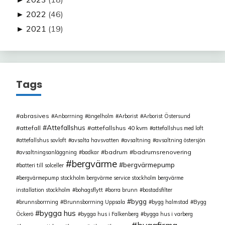
►
2022
(46)
►
2021
(19)
Tags
abrasives
Anborrning
ängelholm
Arborist
Arborist Östersund
Attefallshus
attefall
attefallshus 40 kvm
attefallshus med loft
attefallshus sovloft
avsalta havsvatten
avsaltning
avsaltning östersjön
badrum
badrumsrenovering
avsaltningsanläggning
badkar
bergvärme
bergvärmepump
batteri till solceller
bergvärmepump stockholm bergvärme service stockholm bergvärme
installation stockholm
bohagsflytt
borra brunn
bostadsfilter
bygg
brunnsborrning
Brunnsborrning Uppsala
bygg halmstad
Bygg
bygga hus
Öckerö
bygga hus i Falkenberg
bygga hus i varberg