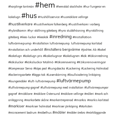
hem
harplinge lantmän
hemstäd stockholm
hur fungerar en
hus
kakelugn
Hushållsservice
husmäklare vellinge
hustillverkare
hustillverkare falkenberg
hustillverkare i varberg
hybridkamin
hyr ställning göteborg
hyra stubbfräsning
hyrställning
inredning
Installation
göteborg
ikea-luckor
ikeakök
luftvärmepump
Installation luftvärmepump. luftvärmepump karlstad
installera bergvärme
installation och underhåll
Joshtec Ab
kakel
kakelugnar
kakelugn
kakelugn pris
kakelugnen
kök
Köksinredning
köksluckor Malmö
Köksrenoveringar
köksluckor
Köksrenovering
Kompressor Serva
köpa pool
kungsbacka
Lackering
Lackering Halmstad
lackeringsarbete
lägga tak
Laserskärning
lösullsisolering linköping
luftvärmepump
loungemöbler
luft-luftvärmepump
luftvärmepump gagnef
luftvärmepump med installation
luftvärmepumpar
mäklare
gagnef
mäklare Östersund
mäklare vellinge
måleri
mark och
markis
anläggning
markarbete skåne
markentreprenad
markis karlstad
markiser
markiser halmstad
markiser jönköping
Marksten
möbler
microcement badrum
möbelhus
möbler örebro
mörkläggande