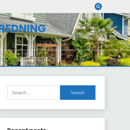
NREDNING
Search
for: