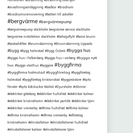
havsvatten
avsaltning
avsaltning östersjön
badrum
avsaltningsanläggning
badkar
badrumsrenovering
batteri till solceller
bergvärme
bergvärmepump
bergvärmepump stockholm bergvärme service stockholm
bergvärme installation stockholm
bohagsflytt
borra brunn
bostadsfilter
brunnsborrning
Brunnsborrning Uppsala
bygga hus
bygg
bygg halmstad
Bygg Öckerö
bygga nytt
bygga hus i Falkenberg
bygga hus i varberg
byggfirma
hus
bygga växthus
byggare
byggfirma halmstad
byggföretag
byggföretag
halmstad
byggföretag kristianstad
byggmästare
byta
dörrar
fönster
byta köksluckor Malmö
Djursholm
elektriker göteborg
elektriker hultsfred
elektriker kalmar
elektriker kristinehamn
elektriker partille
elektriker tjörn
elektriker vimmerby
elfirma hultsfred
elfirma kalmar
elfirma kristinehamn
elfirma vimmerby
elföretag
kristinehamn
elinstallation
elinstallationer hultsfred
elinstallationer kalmar
elinstallationer tjörn