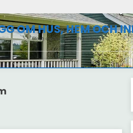
GG OM HUS, HEM OCH I
Blogg om hus, hem och inredning
Home
em