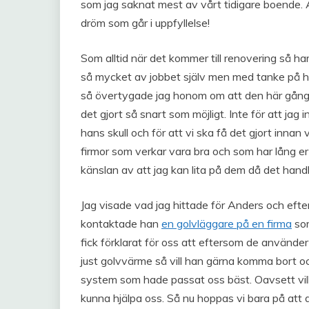
som jag saknat mest av vårt tidigare boende. 
dröm som går i uppfyllelse!
Som alltid när det kommer till renovering så ha
så mycket av jobbet själv men med tanke på hu
så övertygade jag honom om att den här gång
det gjort så snart som möjligt. Inte för att jag 
hans skull och för att vi ska få det gjort innan 
firmor som verkar vara bra och som har lång er
känslan av att jag kan lita på dem då det han
Jag visade vad jag hittade för Anders och efte
kontaktade han
en golvläggare på en firma
som
fick förklarat för oss att eftersom de använder
just golvvärme så vill han gärna komma bort oc
system som hade passat oss bäst. Oavsett vilket 
kunna hjälpa oss. Så nu hoppas vi bara på att de