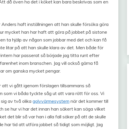
Att då även ha det i köket kan bara beskrivas som en
r Anders haft inställningen att han skulle försöka göra
r mycket han har haft att göra på jobbet på sistone
en ta hjälp av någon som jobbar med det och kan få
inte litar på att han skulle klara av det. Men både för
vintern har passerat så började jag titta runt efter
farenhet inom branschen. Jag vill också gärna få
dlar om ganska mycket pengar.
r att vi gått igenom förslagen tillsammans så
 som vi båda tyckte såg ut att vara rätt för oss. Vi
 sig av två olika
golvvärmesystem
när det kommer till
h se hur vi har det innan han säkert kan säga vilket
det blir så var han i alla fall säker på att de skulle
 har tid att utföra jobbet så tidigt som möjligt. Jag