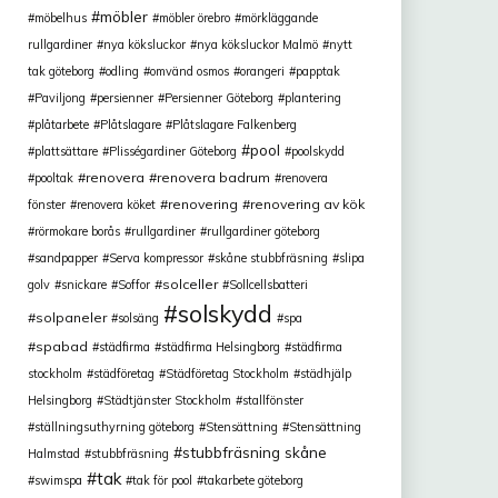
möbler
möbelhus
möbler örebro
mörkläggande
rullgardiner
nya köksluckor
nya köksluckor Malmö
nytt
tak göteborg
odling
omvänd osmos
orangeri
papptak
Paviljong
persienner
Persienner Göteborg
plantering
plåtarbete
Plåtslagare
Plåtslagare Falkenberg
pool
plattsättare
Plisségardiner Göteborg
poolskydd
renovera
renovera badrum
pooltak
renovera
renovering
renovering av kök
fönster
renovera köket
rörmokare borås
rullgardiner
rullgardiner göteborg
sandpapper
Serva kompressor
skåne stubbfräsning
slipa
solceller
golv
snickare
Soffor
Sollcellsbatteri
solskydd
solpaneler
solsäng
spa
spabad
städfirma
städfirma Helsingborg
städfirma
stockholm
städföretag
Städföretag Stockholm
städhjälp
Helsingborg
Städtjänster Stockholm
stallfönster
ställningsuthyrning göteborg
Stensättning
Stensättning
stubbfräsning skåne
Halmstad
stubbfräsning
tak
swimspa
tak för pool
takarbete göteborg