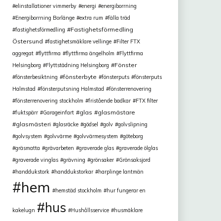
elinstallationer vimmerby
energi
energiborrning
Energiborrning Borlänge
extra rum
fälla träd
Fastighetsförmedling
fastighetsförmedling
Östersund
fastighetsmäklare vellinge
Filter FTX
aggregat
flyttfirma
flyttfirma ängelholm
Flyttfirma
Fönster
Helsingborg
Flyttstädning Helsingborg
fönsterbyte
fönsterbesiktning
fönsterputs
fönsterputs
Halmstad
fönsterputsning Halmstad
fönsterrenovering
fönsterrenovering stockholm
fristående badkar
FTX filter
glas
glasmästare
fuktspärr
Garageinfart
glasmästeri
glasräcke
gödsel
golv
golvslipning
golvsystem
golvvärme
golvvärmesystem
göteborg
gräsmatta
grävarbeten
graverade glas
graverade ölglas
graverade vinglas
grävning
grönsaker
Grönsaksjord
handdukstork
handdukstorkar
harplinge lantmän
hem
hemstäd stockholm
hur fungerar en
hus
kakelugn
Hushållsservice
husmäklare