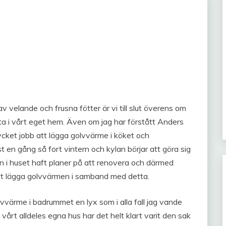
v velande och frusna fötter är vi till slut överens om
ta i vårt eget hem. Även om jag har förstått Anders
ycket jobb att lägga golvvärme i köket och
en gång så fort vintern och kylan börjar att göra sig
 in i huset haft planer på att renovera och därmed
 att lägga golvvärmen i samband med detta.
lvvärme i badrummet en lyx som i alla fall jag vande
vårt alldeles egna hus har det helt klart varit den sak