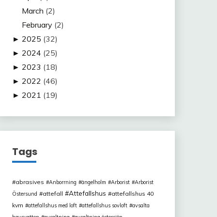
March
(2)
February
(2)
►
2025
(32)
►
2024
(25)
►
2023
(18)
►
2022
(46)
►
2021
(19)
Tags
abrasives
Anborrning
ängelholm
Arborist
Arborist
Attefallshus
attefall
attefallshus 40
Östersund
kvm
attefallshus med loft
attefallshus sovloft
avsalta