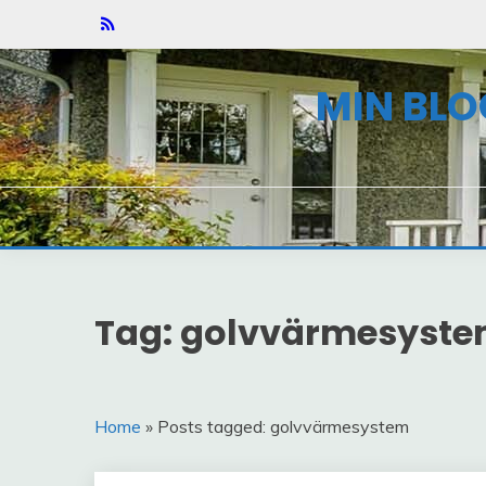
Skip
to
content
MIN BLO
Tag: golvvärmesyst
Home
» Posts tagged: golvvärmesystem