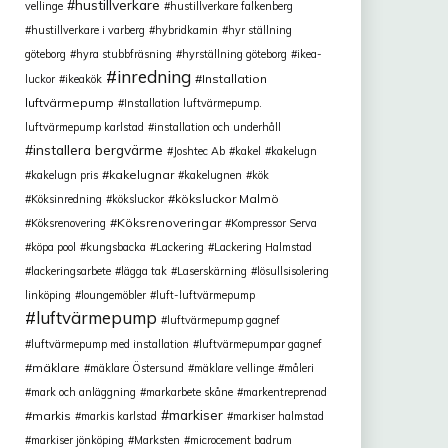
hustillverkare
vellinge
hustillverkare falkenberg
hustillverkare i varberg
hybridkamin
hyr ställning
göteborg
hyra stubbfräsning
hyrställning göteborg
ikea-
inredning
Installation
luckor
ikeakök
luftvärmepump
Installation luftvärmepump.
luftvärmepump karlstad
installation och underhåll
installera bergvärme
Joshtec Ab
kakel
kakelugn
kakelugnar
kakelugn pris
kakelugnen
kök
köksluckor Malmö
Köksinredning
köksluckor
Köksrenoveringar
Köksrenovering
Kompressor Serva
köpa pool
kungsbacka
Lackering
Lackering Halmstad
lackeringsarbete
lägga tak
Laserskärning
lösullsisolering
linköping
loungemöbler
luft-luftvärmepump
luftvärmepump
luftvärmepump gagnef
luftvärmepump med installation
luftvärmepumpar gagnef
mäklare
mäklare Östersund
mäklare vellinge
måleri
mark och anläggning
markarbete skåne
markentreprenad
markiser
markis
markis karlstad
markiser halmstad
markiser jönköping
Marksten
microcement badrum