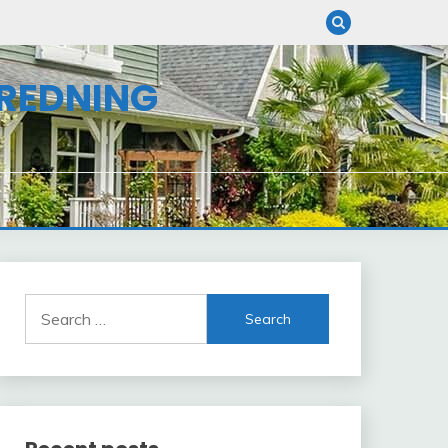
NREDNING
Search
for: