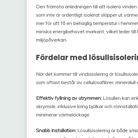
Den främsta anledningen till att isolera vinden 
som inte är ordentligt isolerat släpper ut värme
mer för att få en behaglig temperatur i hemmet.
minska energibehovet markant, vilket leder ti
miljöpåverkan.
Fördelar med lösullsisoler
När det kommer till vindsisolering är lösullsisol
som oftast består av cellulosafibrer, mineralull el
Effektiv fyllning av utrymmen:
Lösullen kan enke
skrymsle, inklusive kring bjälkar och rörinstalla
minimerar värmeläckage.
Snabb installation:
Lösullsisolering är både smi