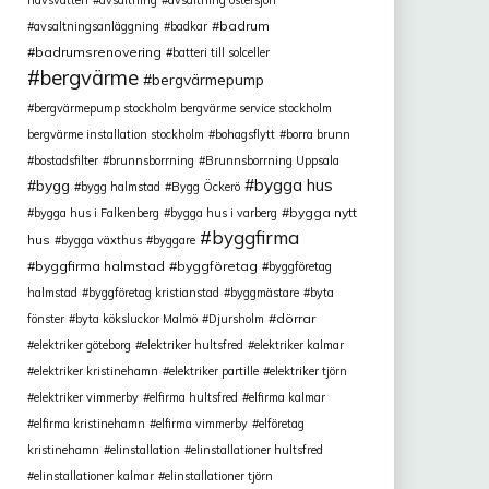
havsvatten
avsaltning
avsaltning östersjön
badrum
avsaltningsanläggning
badkar
badrumsrenovering
batteri till solceller
bergvärme
bergvärmepump
bergvärmepump stockholm bergvärme service stockholm
bergvärme installation stockholm
bohagsflytt
borra brunn
bostadsfilter
brunnsborrning
Brunnsborrning Uppsala
bygga hus
bygg
bygg halmstad
Bygg Öckerö
bygga nytt
bygga hus i Falkenberg
bygga hus i varberg
byggfirma
hus
bygga växthus
byggare
byggfirma halmstad
byggföretag
byggföretag
halmstad
byggföretag kristianstad
byggmästare
byta
dörrar
fönster
byta köksluckor Malmö
Djursholm
elektriker göteborg
elektriker hultsfred
elektriker kalmar
elektriker kristinehamn
elektriker partille
elektriker tjörn
elektriker vimmerby
elfirma hultsfred
elfirma kalmar
elfirma kristinehamn
elfirma vimmerby
elföretag
kristinehamn
elinstallation
elinstallationer hultsfred
elinstallationer kalmar
elinstallationer tjörn