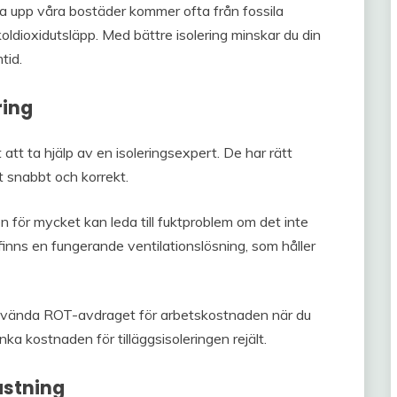
ma upp våra bostäder kommer ofta från fossila
 koldioxidutsläpp. Med bättre isolering minskar du din
tid.
ring
t att ta hjälp av en isoleringsexpert. De har rätt
t snabbt och korrekt.
n för mycket kan leda till fuktproblem om det inte
det finns en fungerande ventilationslösning, som håller
använda ROT-avdraget för arbetskostnaden när du
ka kostnaden för tilläggsisoleringen rejält.
astning