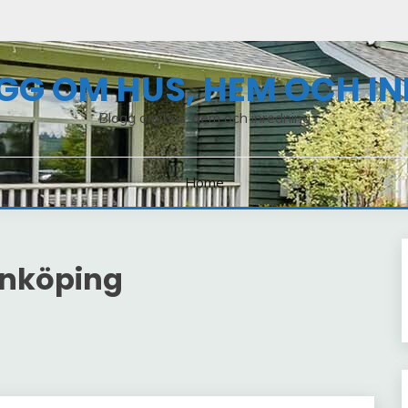
GG OM HUS, HEM OCH I
Blogg om hus, hem och inredning
Home
linköping