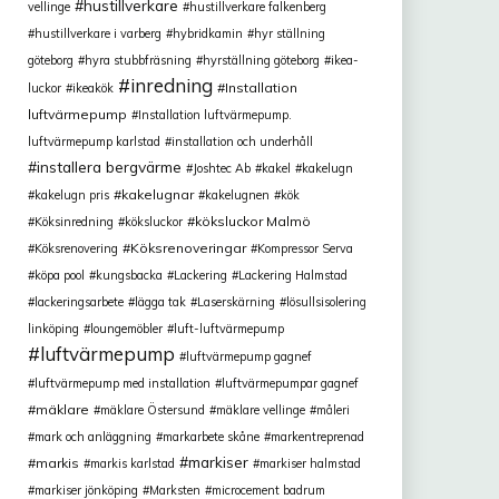
hustillverkare
vellinge
hustillverkare falkenberg
hustillverkare i varberg
hybridkamin
hyr ställning
göteborg
hyra stubbfräsning
hyrställning göteborg
ikea-
inredning
Installation
luckor
ikeakök
luftvärmepump
Installation luftvärmepump.
luftvärmepump karlstad
installation och underhåll
installera bergvärme
Joshtec Ab
kakel
kakelugn
kakelugnar
kakelugn pris
kakelugnen
kök
köksluckor Malmö
Köksinredning
köksluckor
Köksrenoveringar
Köksrenovering
Kompressor Serva
köpa pool
kungsbacka
Lackering
Lackering Halmstad
lackeringsarbete
lägga tak
Laserskärning
lösullsisolering
linköping
loungemöbler
luft-luftvärmepump
luftvärmepump
luftvärmepump gagnef
luftvärmepump med installation
luftvärmepumpar gagnef
mäklare
mäklare Östersund
mäklare vellinge
måleri
mark och anläggning
markarbete skåne
markentreprenad
markiser
markis
markis karlstad
markiser halmstad
markiser jönköping
Marksten
microcement badrum