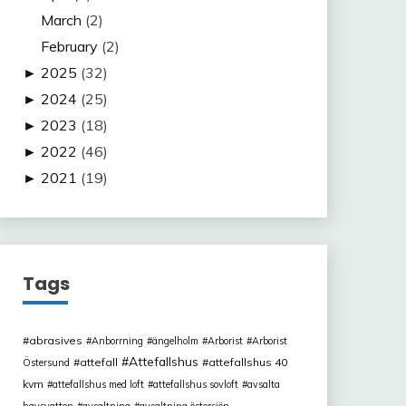
March
(2)
February
(2)
►
2025
(32)
►
2024
(25)
►
2023
(18)
►
2022
(46)
►
2021
(19)
Tags
abrasives
Anborrning
ängelholm
Arborist
Arborist
Attefallshus
attefall
attefallshus 40
Östersund
kvm
attefallshus med loft
attefallshus sovloft
avsalta