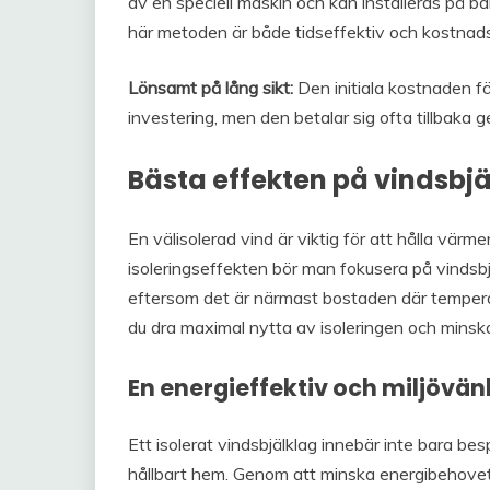
av en speciell maskin och kan installeras på b
här metoden är både tidseffektiv och kostnads
Lönsamt på lång sikt:
Den initiala kostnaden för
investering, men den betalar sig ofta tillbaka
Bästa effekten på vindsbjä
En välisolerad vind är viktig för att hålla värm
isoleringseffekten bör man fokusera på vindsbj
eftersom det är närmast bostaden där temperat
du dra maximal nytta av isoleringen och minska
En energieffektiv och miljövänl
Ett isolerat vindsbjälklag innebär inte bara besp
hållbart hem. Genom att minska energibehovet