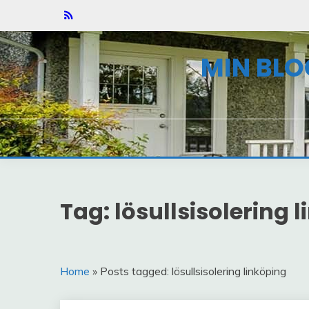
Skip
to
content
MIN BLO
Tag: lösullsisolering 
Home
» Posts tagged: lösullsisolering linköping