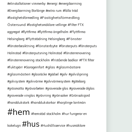
elinstallationer vimmerby
energi
energiborrning
Energiborrning Borlänge
extra rum
fälla träd
Fastighetsförmedling
fastighetsförmedling
Östersund
fastighetsmäklare vellinge
Filter FTX
aggregat
flyttfirma
flyttfirma ängelholm
Flyttfirma
Fönster
Helsingborg
Flyttstädning Helsingborg
fönsterbyte
fönsterbesiktning
fönsterputs
fönsterputs
Halmstad
fönsterputsning Halmstad
fönsterrenovering
fönsterrenovering stockholm
fristående badkar
FTX filter
glas
glasmästare
fuktspärr
Garageinfart
glasmästeri
glasräcke
gödsel
golv
golvslipning
golvsystem
golvvärme
golvvärmesystem
göteborg
gräsmatta
grävarbeten
graverade glas
graverade ölglas
graverade vinglas
grävning
grönsaker
Grönsaksjord
handdukstork
handdukstorkar
harplinge lantmän
hem
hemstäd stockholm
hur fungerar en
hus
kakelugn
Hushållsservice
husmäklare