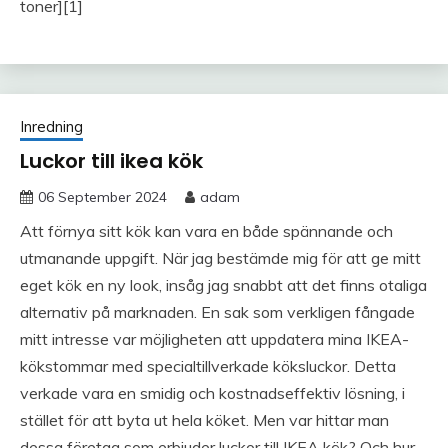
toner][1]
Inredning
Luckor till ikea kök
06 September 2024
adam
Att förnya sitt kök kan vara en både spännande och
utmanande uppgift. När jag bestämde mig för att ge mitt
eget kök en ny look, insåg jag snabbt att det finns otaliga
alternativ på marknaden. En sak som verkligen fångade
mitt intresse var möjligheten att uppdatera mina IKEA-
kökstommar med specialtillverkade köksluckor. Detta
verkade vara en smidig och kostnadseffektiv lösning, i
stället för att byta ut hela köket. Men var hittar man
dessa företag som erbjuder luckor till IKEA kök? Och hur