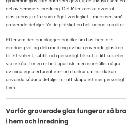
graverade glas
. Inte bara som gåva, utan faktiskt som en
del av hemmets inredning. Det låter kanske oväntat –
glas känns ju ofta som något vardagligt – men med små
graverade detaljer får de plötsligt en helt annan karaktär.
Eftersom den här bloggen handlar om hus, hem och
inredning vill jag dela med mig av hur graverade glas kan
bli ett stilrent, subtilt och personligt tillskott i ditt kök eller
vitrinskåp. Tonen är helt opartisk, men innehåller några
av mina egna erfarenheter och tankar om hur du kan
använda sådana detaljer för att skapa ett mer personligt
hem.
Varför graverade glas fungerar så bra
i hem och inredning