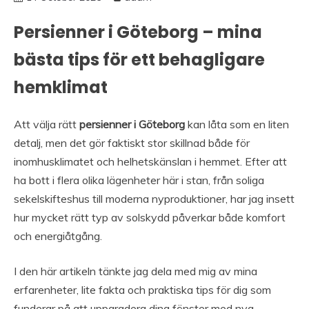
Persienner i Göteborg – mina
bästa tips för ett behagligare
hemklimat
Att välja rätt
persienner i Göteborg
kan låta som en liten
detalj, men det gör faktiskt stor skillnad både för
inomhusklimatet och helhetskänslan i hemmet. Efter att
ha bott i flera olika lägenheter här i stan, från soliga
sekelskifteshus till moderna nyproduktioner, har jag insett
hur mycket rätt typ av solskydd påverkar både komfort
och energiåtgång.
I den här artikeln tänkte jag dela med mig av mina
erfarenheter, lite fakta och praktiska tips för dig som
funderar på att uppgradera dina fönster med nya