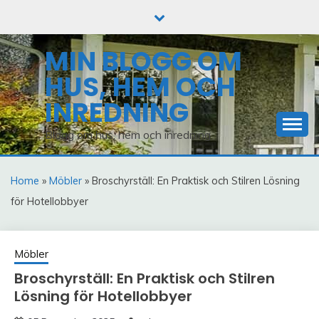
Skip
to
content
MIN BLOGG OM
HUS, HEM OCH
INREDNING
Blogg om hus, hem och inredning
Home
»
Möbler
» Broschyrställ: En Praktisk och Stilren Lösning
för Hotellobbyer
Möbler
Broschyrställ: En Praktisk och Stilren
Lösning för Hotellobbyer