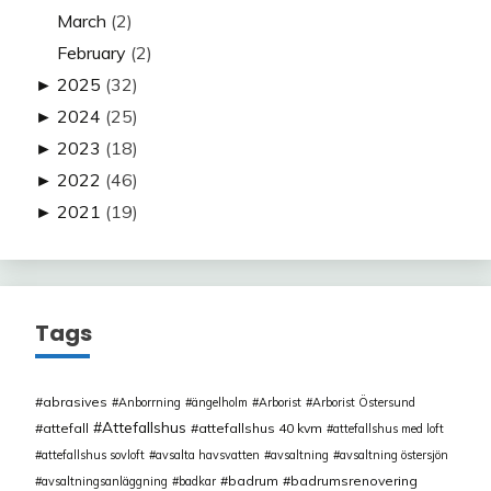
March
(2)
February
(2)
►
2025
(32)
►
2024
(25)
►
2023
(18)
►
2022
(46)
►
2021
(19)
Tags
abrasives
Anborrning
ängelholm
Arborist
Arborist Östersund
Attefallshus
attefall
attefallshus 40 kvm
attefallshus med loft
attefallshus sovloft
avsalta havsvatten
avsaltning
avsaltning östersjön
badrum
badrumsrenovering
avsaltningsanläggning
badkar