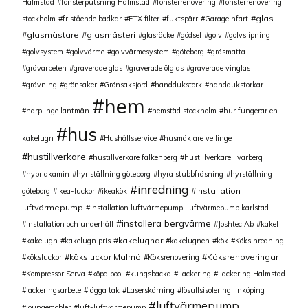
Halmstad
fönsterputsning Halmstad
fönsterrenovering
fönsterrenovering
glas
stockholm
fristående badkar
FTX filter
fuktspärr
Garageinfart
glasmästare
glasmästeri
glasräcke
gödsel
golv
golvslipning
golvsystem
golvvärme
golvvärmesystem
göteborg
gräsmatta
grävarbeten
graverade glas
graverade ölglas
graverade vinglas
grävning
grönsaker
Grönsaksjord
handdukstork
handdukstorkar
hem
harplinge lantmän
hemstäd stockholm
hur fungerar en
hus
kakelugn
Hushållsservice
husmäklare vellinge
hustillverkare
hustillverkare falkenberg
hustillverkare i varberg
hybridkamin
hyr ställning göteborg
hyra stubbfräsning
hyrställning
inredning
Installation
göteborg
ikea-luckor
ikeakök
luftvärmepump
Installation luftvärmepump. luftvärmepump karlstad
installera bergvärme
installation och underhåll
Joshtec Ab
kakel
kakelugnar
kakelugn
kakelugn pris
kakelugnen
kök
Köksinredning
köksluckor Malmö
Köksrenoveringar
köksluckor
Köksrenovering
Kompressor Serva
köpa pool
kungsbacka
Lackering
Lackering Halmstad
lackeringsarbete
lägga tak
Laserskärning
lösullsisolering linköping
luftvärmepump
loungemöbler
luft-luftvärmepump