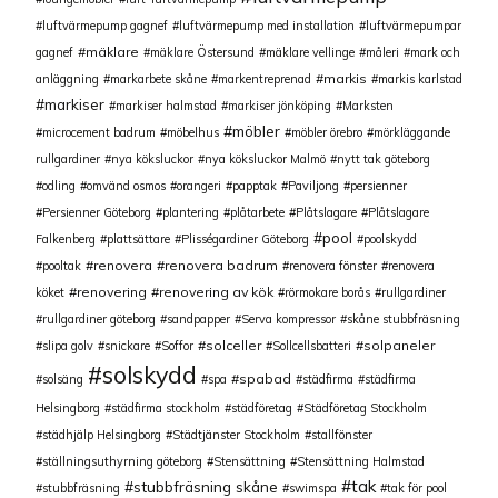
luftvärmepump gagnef
luftvärmepump med installation
luftvärmepumpar
mäklare
gagnef
mäklare Östersund
mäklare vellinge
måleri
mark och
markis
anläggning
markarbete skåne
markentreprenad
markis karlstad
markiser
markiser halmstad
markiser jönköping
Marksten
möbler
microcement badrum
möbelhus
möbler örebro
mörkläggande
rullgardiner
nya köksluckor
nya köksluckor Malmö
nytt tak göteborg
odling
omvänd osmos
orangeri
papptak
Paviljong
persienner
Persienner Göteborg
plantering
plåtarbete
Plåtslagare
Plåtslagare
pool
Falkenberg
plattsättare
Plisségardiner Göteborg
poolskydd
renovera
renovera badrum
pooltak
renovera fönster
renovera
renovering
renovering av kök
köket
rörmokare borås
rullgardiner
rullgardiner göteborg
sandpapper
Serva kompressor
skåne stubbfräsning
solceller
solpaneler
slipa golv
snickare
Soffor
Sollcellsbatteri
solskydd
spabad
solsäng
spa
städfirma
städfirma
Helsingborg
städfirma stockholm
städföretag
Städföretag Stockholm
städhjälp Helsingborg
Städtjänster Stockholm
stallfönster
ställningsuthyrning göteborg
Stensättning
Stensättning Halmstad
tak
stubbfräsning skåne
stubbfräsning
swimspa
tak för pool