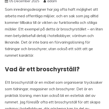
05 December 2025
adam
Som inredningsdesigner har jag ofta haft möjlighet att
arbeta med offentliga miljöer, och en sak som jag alltid
kommer tillbaka till är vikten av funktionella och stiliga
möbler. Ett exempel på detta är broschyrstället – en liten
men betydelsefull detalj i hotellobbyer, väntrum och
liknande. Det är inte bara en förvaringslösning för
tidningar och broschyrer, utan också ett sätt att ge
rummet karaktär.
Vad är ett broschyrställ?
Ett broschyrställ är en möbel som organiserar trycksaker
som tidningar, magasiner och broschyrer. Det är en
praktisk lösning, men kan också bli en estetisk del av
rummet. Jag föreslår ofta ett broschyrställ för att skapa
ordning i hotellobbyer, där gästerna kan ta del av