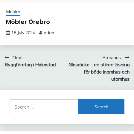
Möbler
Möbler Örebro
18 July 2024
adam
Post
Next:
Previous:
Byggföretag i Halmstad
Glasräcke - en stilren lösning
navigation
för både inomhus och
utomhus
Search
for: