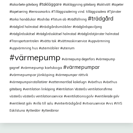
takläggare
takarbete göteborg
takläggning göteborg
taktvätt
tapeter
tapetsering
terrassmarkis
Tilläggsisolering vind. tilläggsisolera
Tjänster
trädgård
torka handdukar
toshiba
Totum ab
trädfällning
trädgårdsmöbler
trädgård halmstad
trädgårdspaviljong
trädgårdsskötsel
trädgårdsskötsel halmstad
trädgårdstjänster halmstad
Transportcentralen
tvätta tak
tvättmaskinservice
uppvärmning
utemöbler
uterum
uppvärmning hus
värmepump
värmepump degerfors
värmepump
värmepumpar
värmepump karlskoga
gagnef
värmepumpar jönköping
värmepumpar rättvik
värmepumpsinstallatörer
vattenmantlad kakelugn
växthus
växthus
göteborg
ventilation linköping
Ventilation Västerås ventilationsfirma
ventilationsgolv
västerås västerås ventilationsservice
ventilerade golv
vinterträdgård
ventilerat golv
villa till salu
vitvaruservice
vvs
VVS
Eskilstuna
ytterdörr
ytterdörrar