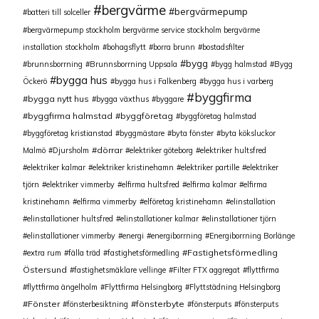
bergvärme
bergvärmepump
batteri till solceller
bergvärmepump stockholm bergvärme service stockholm bergvärme
installation stockholm
bohagsflytt
borra brunn
bostadsfilter
bygg
brunnsborrning
Brunnsborrning Uppsala
bygg halmstad
Bygg
bygga hus
Öckerö
bygga hus i Falkenberg
bygga hus i varberg
byggfirma
bygga nytt hus
bygga växthus
byggare
byggfirma halmstad
byggföretag
byggföretag halmstad
byggföretag kristianstad
byggmästare
byta fönster
byta köksluckor
dörrar
Malmö
Djursholm
elektriker göteborg
elektriker hultsfred
elektriker kalmar
elektriker kristinehamn
elektriker partille
elektriker
tjörn
elektriker vimmerby
elfirma hultsfred
elfirma kalmar
elfirma
kristinehamn
elfirma vimmerby
elföretag kristinehamn
elinstallation
elinstallationer hultsfred
elinstallationer kalmar
elinstallationer tjörn
elinstallationer vimmerby
energi
energiborrning
Energiborrning Borlänge
Fastighetsförmedling
extra rum
fälla träd
fastighetsförmedling
Östersund
fastighetsmäklare vellinge
Filter FTX aggregat
flyttfirma
flyttfirma ängelholm
Flyttfirma Helsingborg
Flyttstädning Helsingborg
Fönster
fönsterbyte
fönsterbesiktning
fönsterputs
fönsterputs