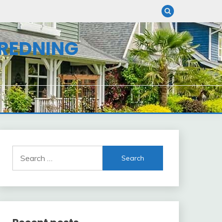
NREDNING
Search
for: