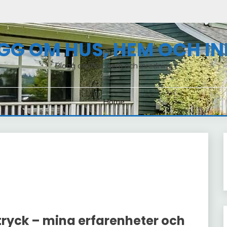
GG OM HUS, HEM OCH I
Blogg om hus, hem och inredning
Home
tryck – mina erfarenheter och