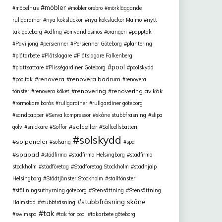
möbler
möbelhus
möbler örebro
mörkläggande
rullgardiner
nya köksluckor
nya köksluckor Malmö
nytt
tak göteborg
odling
omvänd osmos
orangeri
papptak
Paviljong
persienner
Persienner Göteborg
plantering
plåtarbete
Plåtslagare
Plåtslagare Falkenberg
pool
plattsättare
Plisségardiner Göteborg
poolskydd
renovera
renovera badrum
pooltak
renovera
renovering
renovering av kök
fönster
renovera köket
rörmokare borås
rullgardiner
rullgardiner göteborg
sandpapper
Serva kompressor
skåne stubbfräsning
slipa
solceller
golv
snickare
Soffor
Sollcellsbatteri
solskydd
solpaneler
solsäng
spa
spabad
städfirma
städfirma Helsingborg
städfirma
stockholm
städföretag
Städföretag Stockholm
städhjälp
Helsingborg
Städtjänster Stockholm
stallfönster
ställningsuthyrning göteborg
Stensättning
Stensättning
stubbfräsning skåne
Halmstad
stubbfräsning
tak
swimspa
tak för pool
takarbete göteborg