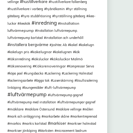
hustillverkare
vellinge
hustillverkare falkenberg
hustillverkare i varberg
hybridkamin
hyr ställning
göteborg
hyra stubbfräsning
hyrställning göteborg
ikea-
inredning
Installation
luckor
ikeakök
luftvärmepump
Installation luftvärmepump.
luftvärmepump karlstad
installation och underhåll
installera bergvärme
Joshtec Ab
kakel
kakelugn
kakelugnar
kakelugn pris
kakelugnen
kök
köksluckor Malmö
Köksinredning
köksluckor
Köksrenoveringar
Köksrenovering
Kompressor Serva
köpa pool
kungsbacka
Lackering
Lackering Halmstad
lackeringsarbete
lägga tak
Laserskärning
lösullsisolering
linköping
loungemöbler
luft-luftvärmepump
luftvärmepump
luftvärmepump gagnef
luftvärmepump med installation
luftvärmepumpar gagnef
mäklare
mäklare Östersund
mäklare vellinge
måleri
mark och anläggning
markarbete skåne
markentreprenad
markiser
markis
markis karlstad
markiser halmstad
markiser jönköping
Marksten
microcement badrum