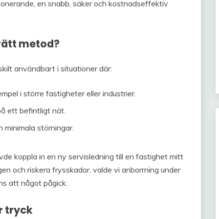
mponerande, en snabb, säker och kostnadseffektiv
 rätt metod?
skilt användbart i situationer där:
pel i större fastigheter eller industrier.
ett befintligt nät.
h minimala störningar.
e koppla in en ny servisledning till en fastighet mitt
ngen och riskera frysskador, valde vi anborrning under
ns att något pågick.
 tryck