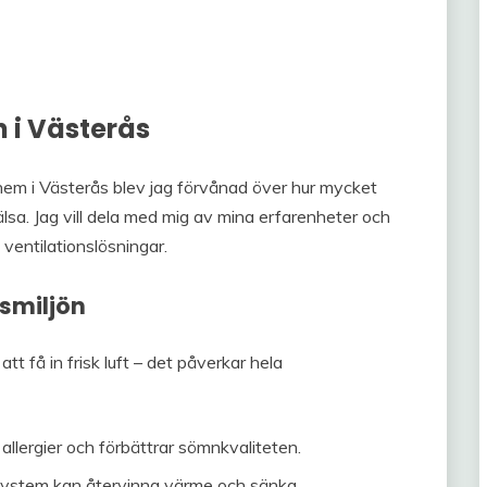
n i Västerås
 hem i Västerås blev jag förvånad över hur mycket
sa. Jag vill dela med mig av mina erfarenheter och
 ventilationslösningar.
usmiljön
tt få in frisk luft – det påverkar hela
r allergier och förbättrar sömnkvaliteten.
system kan återvinna värme och sänka