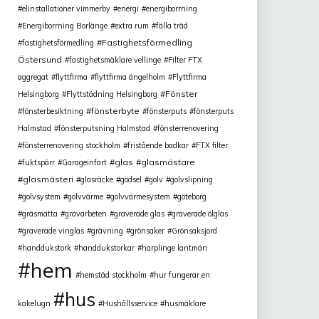
elinstallationer vimmerby
energi
energiborrning
Energiborrning Borlänge
extra rum
fälla träd
Fastighetsförmedling
fastighetsförmedling
Östersund
fastighetsmäklare vellinge
Filter FTX
aggregat
flyttfirma
flyttfirma ängelholm
Flyttfirma
Fönster
Helsingborg
Flyttstädning Helsingborg
fönsterbyte
fönsterbesiktning
fönsterputs
fönsterputs
Halmstad
fönsterputsning Halmstad
fönsterrenovering
fönsterrenovering stockholm
fristående badkar
FTX filter
glas
glasmästare
fuktspärr
Garageinfart
glasmästeri
glasräcke
gödsel
golv
golvslipning
golvsystem
golvvärme
golvvärmesystem
göteborg
gräsmatta
grävarbeten
graverade glas
graverade ölglas
graverade vinglas
grävning
grönsaker
Grönsaksjord
handdukstork
handdukstorkar
harplinge lantmän
hem
hemstäd stockholm
hur fungerar en
hus
kakelugn
Hushållsservice
husmäklare