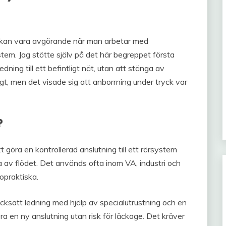
kan vara avgörande när man arbetar med
stem. Jag stötte själv på det här begreppet första
ning till ett befintligt nät, utan att stänga av
gt, men det visade sig att anborrning under tryck var
?
 göra en kontrollerad anslutning till ett rörsystem
ga av flödet. Det används ofta inom VA, industri och
 opraktiska.
ycksatt ledning med hjälp av specialutrustning och en
ra en ny anslutning utan risk för läckage. Det kräver