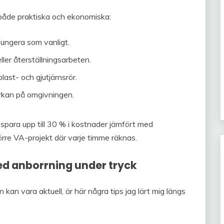
 både praktiska och ekonomiska:
ungera som vanligt.
ler återställningsarbeten.
ast- och gjutjärnsrör.
rkan på omgivningen.
spara upp till 30 % i kostnader jämfört med
törre VA-projekt där varje timme räknas.
ed anborrning under tryck
kan vara aktuell, är här några tips jag lärt mig längs