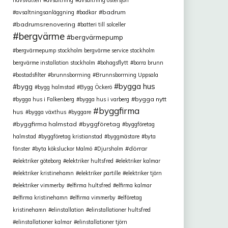
havsvatten
avsaltning
avsaltning östersjön
badrum
avsaltningsanläggning
badkar
badrumsrenovering
batteri till solceller
bergvärme
bergvärmepump
bergvärmepump stockholm bergvärme service stockholm
bergvärme installation stockholm
bohagsflytt
borra brunn
bostadsfilter
brunnsborrning
Brunnsborrning Uppsala
bygga hus
bygg
bygg halmstad
Bygg Öckerö
bygga nytt
bygga hus i Falkenberg
bygga hus i varberg
byggfirma
hus
bygga växthus
byggare
byggfirma halmstad
byggföretag
byggföretag
halmstad
byggföretag kristianstad
byggmästare
byta
dörrar
fönster
byta köksluckor Malmö
Djursholm
elektriker göteborg
elektriker hultsfred
elektriker kalmar
elektriker kristinehamn
elektriker partille
elektriker tjörn
elektriker vimmerby
elfirma hultsfred
elfirma kalmar
elfirma kristinehamn
elfirma vimmerby
elföretag
kristinehamn
elinstallation
elinstallationer hultsfred
elinstallationer kalmar
elinstallationer tjörn