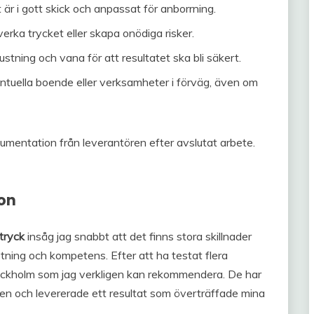
t är i gott skick och anpassat för anborrning.
rka trycket eller skapa onödiga risker.
ustning och vana för att resultatet ska bli säkert.
tuella boende eller verksamheter i förväg, även om
umentation från leverantören efter avslutat arbete.
on
tryck
insåg jag snabbt att det finns stora skillnader
stning och kompetens. Efter att ha testat flera
i Stockholm som jag verkligen kan rekommendera. De har
ten och levererade ett resultat som överträffade mina