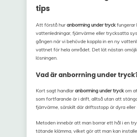
tips
Att förstå hur
anborrning under tryck
fungerar 
vattenledningar, fjärrvärme eller trycksatta sy
gången när vi behövde koppla in en ny vattenled
vattnet för hela området. Det lät nästan omöjli
lösningen.
Vad är anborrning under tryck
Kort sagt handlar
anborrning under tryck
om att
som fortfarande är i drift, alltså utan att stän
fjärrvärme, särskilt där driftsstopp är dyra eller
Metoden innebär att man borrar ett hål i en tr
tätande klämma, vilket gör att man kan installe