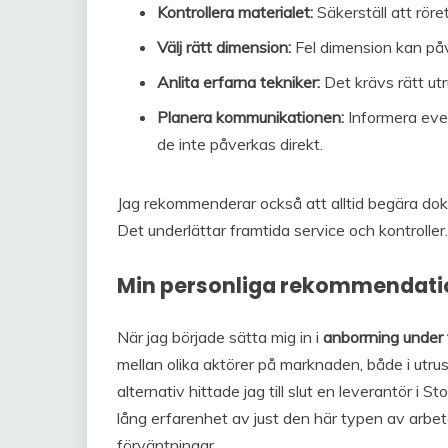
Kontrollera materialet:
Säkerställ att röre
Välj rätt dimension:
Fel dimension kan påve
Anlita erfarna tekniker:
Det krävs rätt utr
Planera kommunikationen:
Informera even
de inte påverkas direkt.
Jag rekommenderar också att alltid begära dok
Det underlättar framtida service och kontroller.
Min personliga rekommendati
När jag började sätta mig in i
anborrning under 
mellan olika aktörer på marknaden, både i utru
alternativ hittade jag till slut en leverantör 
lång erfarenhet av just den här typen av arbe
förväntningar.