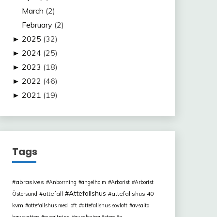
March
(2)
February
(2)
►
2025
(32)
►
2024
(25)
►
2023
(18)
►
2022
(46)
►
2021
(19)
Tags
abrasives
Anborrning
ängelholm
Arborist
Arborist
Attefallshus
attefall
attefallshus 40
Östersund
kvm
attefallshus med loft
attefallshus sovloft
avsalta