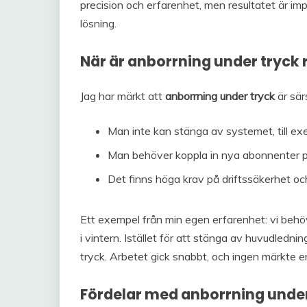
precision och erfarenhet, men resultatet är i
lösning.
När är anborrning under tryck
Jag har märkt att
anborrning under tryck
är sär
Man inte kan stänga av systemet, till exem
Man behöver koppla in nya abonnenter på 
Det finns höga krav på driftssäkerhet oc
Ett exempel från min egen erfarenhet: vi behövd
i vintern. Istället för att stänga av huvudledni
tryck. Arbetet gick snabbt, och ingen märkte e
Fördelar med anborrning under