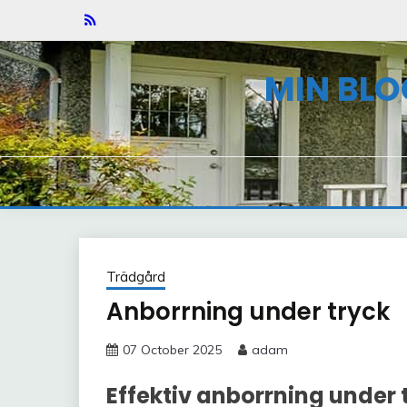
Skip
to
content
MIN BLO
Trädgård
Anborrning under tryck
07 October 2025
adam
Effektiv anborrning under 