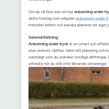
Om du vill läsa mer om hur
anborrning under tr
detta företag som erbjuder
anborrning under t
metoden bättre och kanske planerar ett eget p
Sammanfattning:
Anborrning under tryck
är en smart och effekti
utan avbrott i driften. Med rätt planering och 
samtidigt som du undviker onödiga driftstopp.
utforska när du står inför liknande utmaningar.